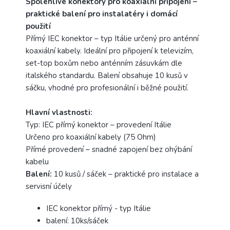
Spolehlivé konektory pro koaxiální připojení –
praktické balení pro instalatéry i domácí
použití
Přímý IEC konektor – typ Itálie určený pro anténní
koaxiální kabely. Ideální pro připojení k televizím,
set-top boxům nebo anténním zásuvkám dle
italského standardu. Balení obsahuje 10 kusů v
sáčku, vhodné pro profesionální i běžné použití.
Hlavní vlastnosti:
Typ: IEC přímý konektor – provedení Itálie
Určeno pro koaxiální kabely (75 Ohm)
Přímé provedení – snadné zapojení bez ohýbání
kabelu
Balení:
10 kusů / sáček – praktické pro instalace a
servisní účely
IEC konektor přímý - typ Itálie
balení: 10ks/sáček