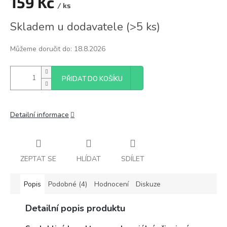
159 Kč
/ ks
Měrná
Skladem u dodavatele
(
>5 ks
)
cena:
Můžeme doručit do:
18.8.2026
PŘIDAT DO KOŠÍKU
Detailní informace
ZEPTAT SE
HLÍDAT
SDÍLET
Popis
Podobné (4)
Hodnocení
Diskuze
Detailní popis produktu