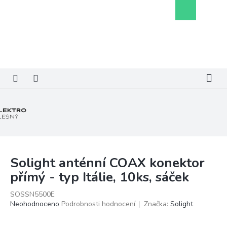
Přejít
Nákupní
na
košík
obsah
Solight anténní COAX konektor
přímý - typ Itálie, 10ks, sáček
SOSSN5500E
Průměrné
Neohodnoceno
Podrobnosti hodnocení
Značka:
Solight
hodnocení
produktu