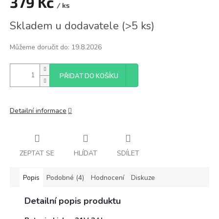
379 Kč
/ ks
Měrná
Skladem u dodavatele
(
>5 ks
)
cena:
Můžeme doručit do:
19.8.2026
PŘIDAT DO KOŠÍKU
Detailní informace
ZEPTAT SE
HLÍDAT
SDÍLET
Popis
Podobné (4)
Hodnocení
Diskuze
Detailní popis produktu