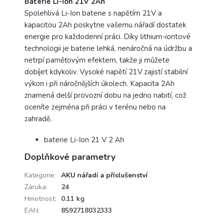
Baterie Li-Ion 21V 2Ah
Spolehlivá Li-Ion baterie s napětím 21V a
kapacitou 2Ah poskytne vašemu nářadí dostatek
energie pro každodenní práci. Díky lithium-iontové
technologii je baterie lehká, nenáročná na údržbu a
netrpí paměťovým efektem, takže ji můžete
dobíjet kdykoliv. Vysoké napětí 21V zajistí stabilní
výkon i při náročnějších úkolech. Kapacita 2Ah
znamená delší provozní dobu na jedno nabití, což
oceníte zejména při práci v terénu nebo na
zahradě.
baterie Li-Ion 21 V 2 Ah
Doplňkové parametry
Kategorie
:
AKU nářadí a příslušenství
Záruka
:
24
Hmotnost
:
0.11 kg
EAN
:
8592718032333