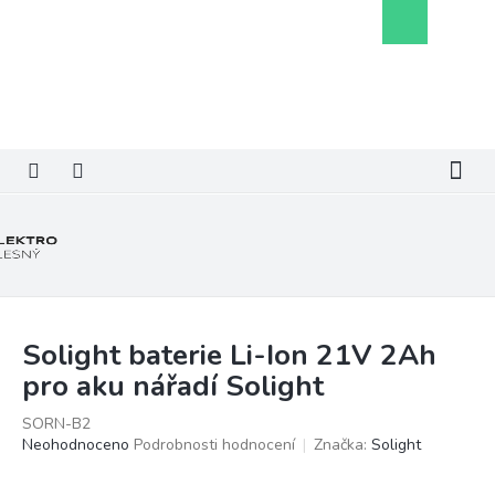
Přejít
Nákupní
na
košík
obsah
Solight baterie Li-Ion 21V 2Ah
pro aku nářadí Solight
SORN-B2
Průměrné
Neohodnoceno
Podrobnosti hodnocení
Značka:
Solight
hodnocení
produktu