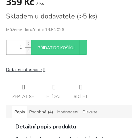
359 Kč
/ ks
Měrná
Skladem u dodavatele
(
>5 ks
)
cena:
Můžeme doručit do:
19.8.2026
PŘIDAT DO KOŠÍKU
Detailní informace
ZEPTAT SE
HLÍDAT
SDÍLET
Popis
Podobné (4)
Hodnocení
Diskuze
Detailní popis produktu