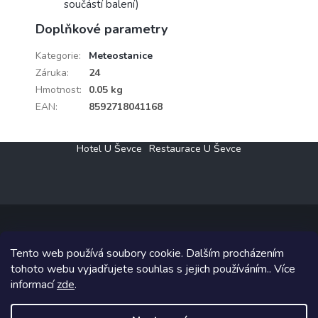
součástí balení)
Doplňkové parametry
Kategorie
:
Meteostanice
Záruka
:
24
Hmotnost
:
0.05 kg
EAN
:
8592718041168
Z
Hotel U Ševce
Restaurace U Ševce
á
p
a
t
í
Tento web používá soubory cookie. Dalším procházením
Copyright 2026
Elektro Klesný s.r.o.
. Všechna práva vyhrazena.
tohoto webu vyjadřujete souhlas s jejich používáním.. Více
informací
zde
.
Grafický návrh vytvořil a na Shoptet implementoval
Tomáš Hlad
&
Shoptetak.cz
.