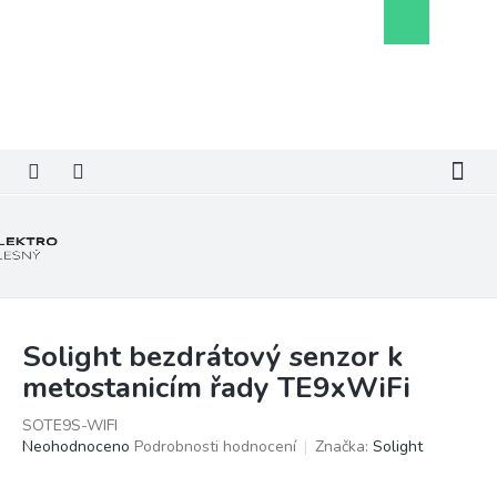
Přejít
Nákupní
na
košík
obsah
Solight bezdrátový senzor k
metostanicím řady TE9xWiFi
SOTE9S-WIFI
Průměrné
Neohodnoceno
Podrobnosti hodnocení
Značka:
Solight
hodnocení
produktu