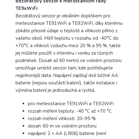
Bezdrátový senzor k metostanicím řady
TE9xWiFi
Bezdrátový senzor je ideálním doplňkem pro
meteostanice TE91WiFi a TE92WiFi, díky kterému
získáte přesné údaje o teplotě a vlhkosti přímo z
vašeho okolí. Měří teplotu v rozsahu od -40°C do
+70°C a vlhkost vzduchu mezi 20 % a 95 %, takže
jej můžete použít v interiéru i venku za různých
podmínek. Dosah až 60 metrů ve volném prostoru
umožňuje umístit senzor tam, kde potřebujete
nejpřesnější data. Napájení zajišťují dvě běžné AA
baterie (nejsou součástí balení), takže instalace i
výměna baterií je jednoduchá a rychlá.
pro meteostanice TE91WiFi a TE92WiFi
rozsah měření teploty: -40 °C až +70 °C
rozsah měření vlhkosti: 20–95 %
dosah: 60 m ve volném prostoru
napájení: 2 × AA (LR06) baterie (není