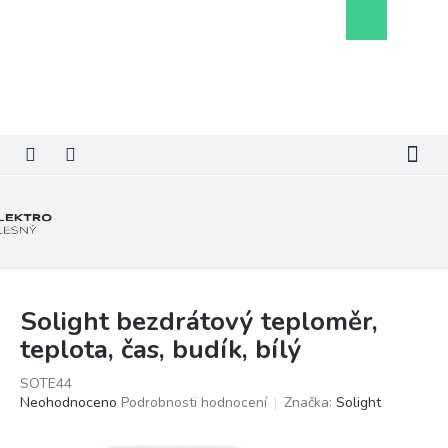
Přejít
Nákupní
na
košík
obsah
Solight bezdrátový teploměr,
teplota, čas, budík, bílý
SOTE44
Průměrné
Neohodnoceno
Podrobnosti hodnocení
Značka:
Solight
hodnocení
produktu