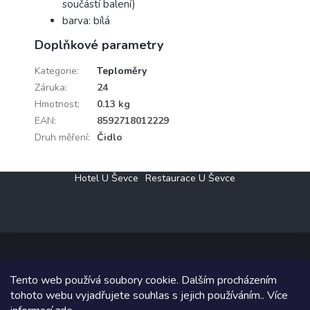
součástí balení)
barva: bílá
Doplňkové parametry
Kategorie
:
Teploměry
Záruka
:
24
Hmotnost
:
0.13 kg
EAN
:
8592718012229
Druh měření
:
Čidlo
Z
Hotel U Ševce
Restaurace U Ševce
á
p
a
t
í
Tento web používá soubory cookie. Dalším procházením
Copyright 2026
Elektro Klesný s.r.o.
. Všechna práva vyhrazena.
tohoto webu vyjadřujete souhlas s jejich používáním.. Více