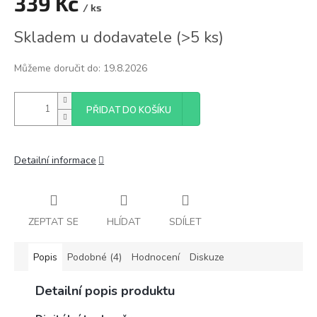
339 Kč
/ ks
Měrná
Skladem u dodavatele
(
>5 ks
)
cena:
Můžeme doručit do:
19.8.2026
PŘIDAT DO KOŠÍKU
Detailní informace
ZEPTAT SE
HLÍDAT
SDÍLET
Popis
Podobné (4)
Hodnocení
Diskuze
Detailní popis produktu