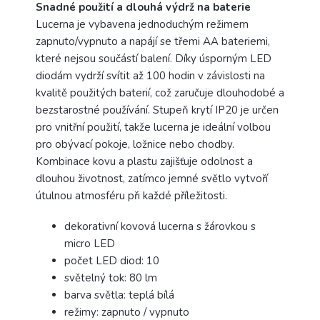
Snadné použití a dlouhá výdrž na baterie
Lucerna je vybavena jednoduchým režimem
zapnuto/vypnuto a napájí se třemi AA bateriemi,
které nejsou součástí balení. Díky úsporným LED
diodám vydrží svítit až 100 hodin v závislosti na
kvalitě použitých baterií, což zaručuje dlouhodobé a
bezstarostné používání. Stupeň krytí IP20 je určen
pro vnitřní použití, takže lucerna je ideální volbou
pro obývací pokoje, ložnice nebo chodby.
Kombinace kovu a plastu zajišťuje odolnost a
dlouhou životnost, zatímco jemné světlo vytvoří
útulnou atmosféru při každé příležitosti.
dekorativní kovová lucerna s žárovkou s
micro LED
počet LED diod: 10
světelný tok: 80 lm
barva světla: teplá bílá
režimy: zapnuto / vypnuto