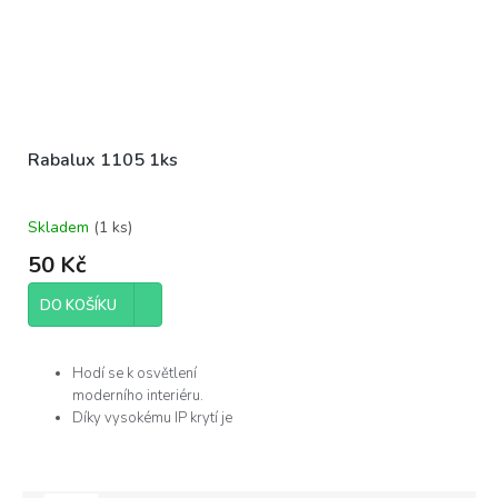
Rabalux 1105 1ks
Skladem
(
1 ks
)
50 Kč
DO KOŠÍKU
Hodí se k osvětlení
moderního interiéru.
Díky vysokému IP krytí je
můžete použít v
koupelně.
Žárovka není součástí