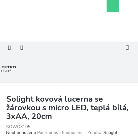
Přejít
Nákupní
na
košík
obsah
Solight kovová lucerna se
žárovkou s micro LED, teplá bílá,
3xAA, 20cm
SOWO3105
Průměrné
Neohodnoceno
Podrobnosti hodnocení
Značka:
Solight