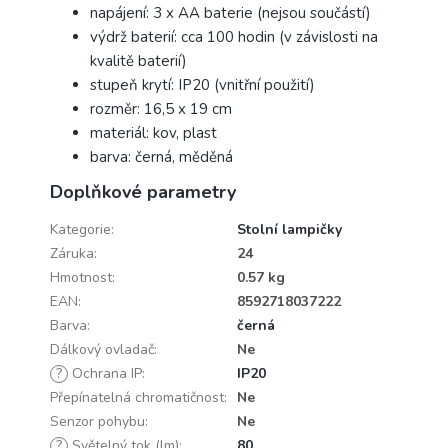
napájení: 3 x AA baterie (nejsou součástí)
výdrž baterií: cca 100 hodin (v závislosti na
kvalitě baterií)
stupeň krytí: IP20 (vnitřní použití)
rozměr: 16,5 x 19 cm
materiál: kov, plast
barva: černá, měděná
Doplňkové parametry
Kategorie
:
Stolní lampičky
Záruka
:
24
Hmotnost
:
0.57 kg
EAN
:
8592718037222
Barva
:
černá
Dálkový ovladač
:
Ne
?
Ochrana IP
:
IP20
Přepínatelná chromatičnost
:
Ne
Senzor pohybu
:
Ne
?
Světelný tok (lm)
:
80