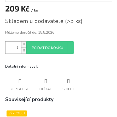
209 Kč
/ ks
Měrná
Skladem u dodavatele
(
>5 ks
)
cena:
Můžeme doručit do:
18.8.2026
PŘIDAT DO KOŠÍKU
Detailní informace
ZEPTAT SE
HLÍDAT
SDÍLET
Související produkty
VÝPRODEJ