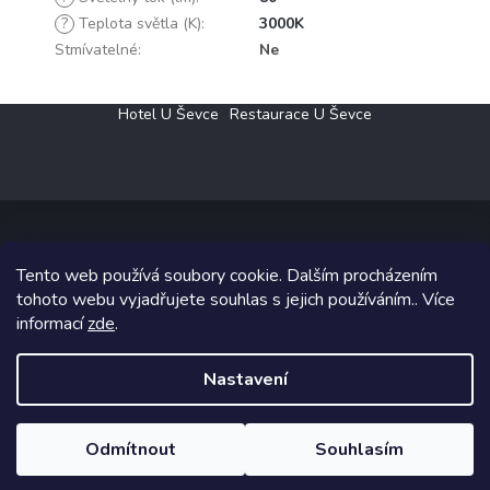
?
Teplota světla (K)
:
3000K
Stmívatelné
:
Ne
Z
Hotel U Ševce
Restaurace U Ševce
á
p
a
t
í
Tento web používá soubory cookie. Dalším procházením
Copyright 2026
Elektro Klesný s.r.o.
. Všechna práva vyhrazena.
tohoto webu vyjadřujete souhlas s jejich používáním.. Více
informací
zde
.
Grafický návrh vytvořil a na Shoptet implementoval
Tomáš Hlad
&
Shoptetak.cz
.
Nastavení
Vytvořil Shoptet
Odmítnout
Souhlasím