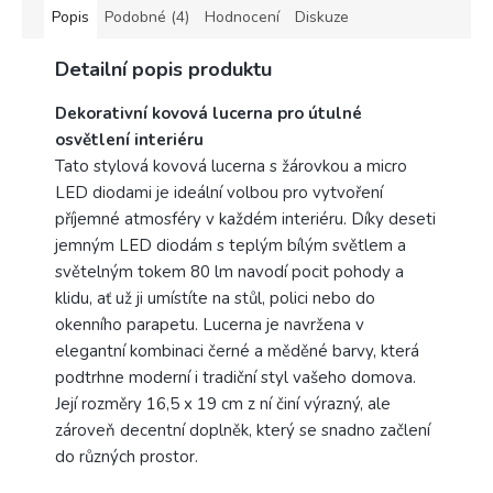
balení.
Popis
Podobné (4)
Hodnocení
Diskuze
Výrobce
Detailní popis produktu
Rabalux
Dekorativní kovová lucerna pro útulné
osvětlení interiéru
Tato stylová kovová lucerna s žárovkou a micro
LED diodami je ideální volbou pro vytvoření
příjemné atmosféry v každém interiéru. Díky deseti
jemným LED diodám s teplým bílým světlem a
světelným tokem 80 lm navodí pocit pohody a
klidu, ať už ji umístíte na stůl, polici nebo do
okenního parapetu. Lucerna je navržena v
elegantní kombinaci černé a měděné barvy, která
podtrhne moderní i tradiční styl vašeho domova.
Její rozměry 16,5 x 19 cm z ní činí výrazný, ale
zároveň decentní doplněk, který se snadno začlení
do různých prostor.