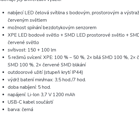
nabíjecí LED čelová svítilna s bodovým, prostorovým a výstr
červeným světlem
možnost spínání bezdotykovým senzorem
XPE LED bodové světlo + SMD LED prostorové světlo + SM
červené světlo
svítivost: 150 + 100 lm
5 režimů svícení: XPE: 100 % – 50 %, 2× bílá SMD 100 %, 2× 
SMD 100 %, 2× červené SMD blikání
outdoorové užití (stupeň krytí IP44)
výdrž baterií min/max: 3,5 hod./7 hod.
doba nabíjení: 5 hod.
napájení: Li-Ion 3,7 V 1200 mAh
USB-C kabel součástí
barva: černá