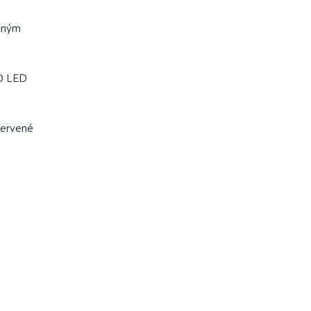
ažným
D LED
červené