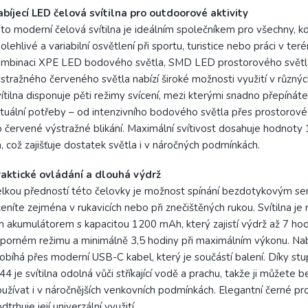
bíjecí LED čelová svítilna pro outdoorové aktivity
to moderní čelová svítilna je ideálním společníkem pro všechny, k
olehlivé a variabilní osvětlení při sportu, turistice nebo práci v ter
ombinaci XPE LED bodového světla, SMD LED prostorového světl
stražného červeného světla nabízí široké možnosti využití v různých
ítilna disponuje pěti režimy svícení, mezi kterými snadno přepínát
tuální potřeby – od intenzivního bodového světla přes prostorové
 červené výstražné blikání. Maximální svítivost dosahuje hodnoty
, což zajišťuje dostatek světla i v náročných podmínkách.
raktické ovládání a dlouhá výdrž
lkou předností této čelovky je možnost spínání bezdotykovým se
eníte zejména v rukavicích nebo při znečištěných rukou. Svítilna je 
n akumulátorem s kapacitou 1200 mAh, který zajistí výdrž až 7 hod
porném režimu a minimálně 3,5 hodiny při maximálním výkonu. Nab
obíhá přes moderní USB-C kabel, který je součástí balení. Díky stup
44 je svítilna odolná vůči stříkající vodě a prachu, takže ji můžete 
užívat i v náročnějších venkovních podmínkách. Elegantní černé p
dtrhuje její univerzální využití.