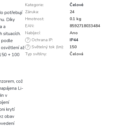
Kategorie
:
Čelové
Záruka
:
24
do potřebují
Hmotnost
:
0.1 kg
énu. Díky
EAN
:
8592718033484
a a
Nabíjecí
:
Ano
 situacích.
?
Ochrana IP
:
IP44
e podle
?
Světelný tok (lm)
:
150
 osvětlení až
Typ svítilny
:
Čelová
 150 + 100
nzorem, což
napájena Li-
in v
íjení
ni krytí
bez obav
rovedení