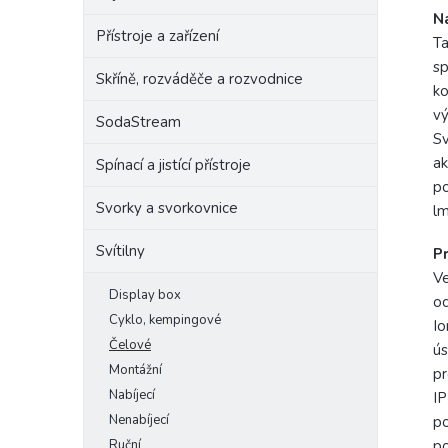
Na
Přístroje a zařízení
Ta
sp
Skříně, rozváděče a rozvodnice
k
vý
SodaStream
Sv
ak
Spínací a jistící přístroje
po
Svorky a svorkovnice
lm
Svítilny
P
Ve
Display box
oc
Cyklo, kempingové
Io
Čelové
ús
Montážní
pr
Nabíjecí
IP
Nenabíjecí
po
Ruční
po