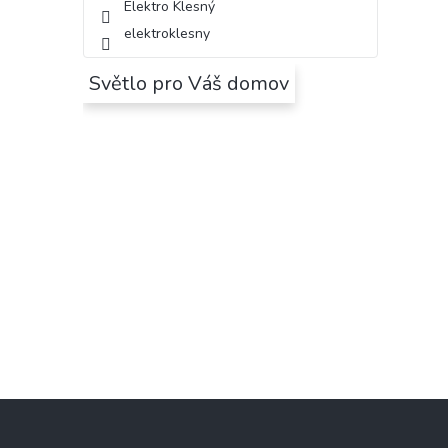
Elektro Klesný
elektroklesny
Světlo pro Váš domov
Z
á