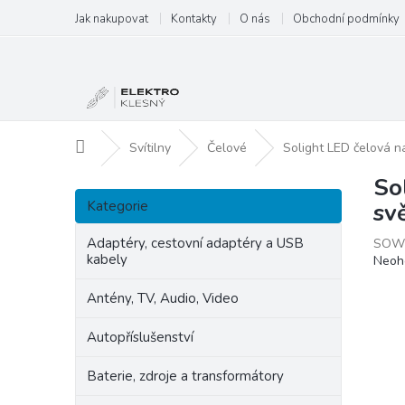
Přejít
Jak nakupovat
Kontakty
O nás
Obchodní podmínky
na
obsah
Domů
Svítilny
Čelové
Solight LED čelová nab
So
P
Přeskočit
o
Kategorie
svě
kategorie
s
t
Adaptéry, cestovní adaptéry a USB
SOW
kabely
Prům
Neoh
r
hodn
a
produ
Antény, TV, Audio, Video
n
je
n
0,0
Autopříslušenství
í
z
p
5
Baterie, zdroje a transformátory
hvězd
a
n