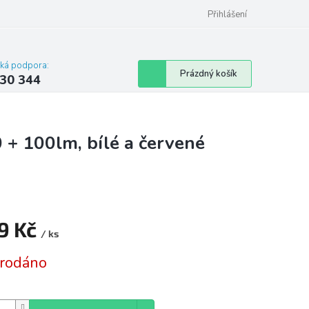
omu nebo bytu
Přihlášení
cká podpora:
Nákupní
Prázdný košík
30 344
košík
0 + 100lm, bílé a červené
9 Kč
/ ks
á
rodáno