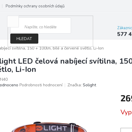
Podmínky ochrany osobních údajů
Jak správně vybrat osvětlení do d
Zákazni
577 4
HLEDAT
íjecí svítilna, 150 + 100lm, bílé a červené světlo, Li-Ion
light LED čelová nabíjecí svítilna, 15
tlo, Li-Ion
N40
ěrné
odnoceno
Podrobnosti hodnocení
Značka:
Solight
ocení
26
ktu
Měrn
Vyp
cena:
iček.