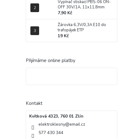
Vypínač stiskací PBS-06 ON-
OFF 30V/1A, 11x11,8mm
7,90 Kč
Žárovka 6,3V/0,3A E10 do
trafopájek ETP
19 Kč
Přijímáme online platby
Kontakt
Kvítková 4323, 760 01 Zlín
elektroklesny
@
email.cz
577 430 344