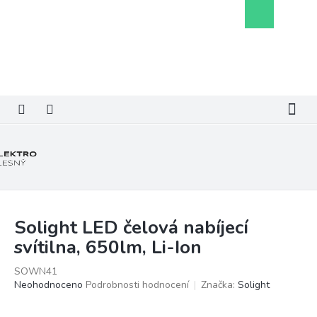
Přejít
Nákupní
na
košík
obsah
Solight LED čelová nabíjecí
svítilna, 650lm, Li-Ion
SOWN41
Průměrné
Neohodnoceno
Podrobnosti hodnocení
Značka:
Solight
hodnocení
produktu