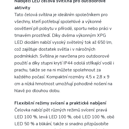
Nabíjecí LED čelová svítilna pro outdoorové
aktivity
Tato čelová svítilna je ideálním společníkem pro
všechny, kteří potřebují spolehlivé a výkonné
osvětlení při pobytu v přírodě, sportu nebo práci v
tmavém prostředí. Díky dvěma výkonným XPG
LED diodám nabízí vysoký světelný tok až 650 lm,
což zajišťuje dostatek světla i v náročných
podmínkách. Svítilna je navržena pro outdoorové
použití a díky stupni krytí IP44 odolá stříkající vodě i
prachu, takže se na ni můžete spolehnout za
každého počasí. Kompaktní rozměry 4,5 x 2,8 x 9
cm a nízká hmotnost umožňují pohodlné nošení na
hlavě po dlouhou dobu.
Flexibilní režimy svícení a praktické nabíjení
Čelovka nabízí pět různých režimů svícení: pravá
LED 100 %, levá LED 100 %, obě LED 100 %, obě
LED 50 % a blikání, takže si snadno přizpůsobíte