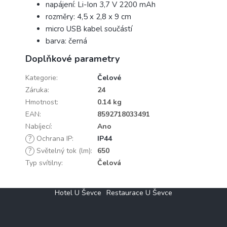
napájení: Li-Ion 3,7 V 2200 mAh
rozměry: 4,5 x 2,8 x 9 cm
micro USB kabel součástí
barva: černá
Doplňkové parametry
Kategorie
:
Čelové
Záruka
:
24
Hmotnost
:
0.14 kg
EAN
:
8592718033491
Nabíjecí
:
Ano
?
Ochrana IP
:
IP44
?
Světelný tok (lm)
:
650
Typ svítilny
:
Čelová
Z
Hotel U Ševce
Restaurace U Ševce
á
p
a