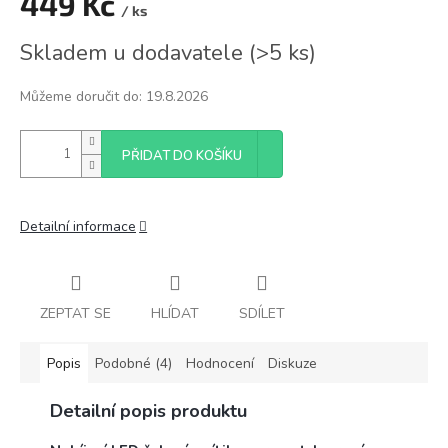
449 Kč
/ ks
Měrná
Skladem u dodavatele
(
>5 ks
)
cena:
Můžeme doručit do:
19.8.2026
PŘIDAT DO KOŠÍKU
Detailní informace
ZEPTAT SE
HLÍDAT
SDÍLET
Popis
Podobné (4)
Hodnocení
Diskuze
Detailní popis produktu