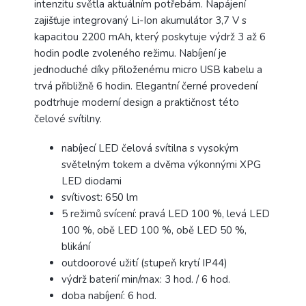
intenzitu světla aktuálním potřebám. Napájení
zajišťuje integrovaný Li-Ion akumulátor 3,7 V s
kapacitou 2200 mAh, který poskytuje výdrž 3 až 6
hodin podle zvoleného režimu. Nabíjení je
jednoduché díky přiloženému micro USB kabelu a
trvá přibližně 6 hodin. Elegantní černé provedení
podtrhuje moderní design a praktičnost této
čelové svítilny.
nabíjecí LED čelová svítilna s vysokým
světelným tokem a dvěma výkonnými XPG
LED diodami
svítivost: 650 lm
5 režimů svícení: pravá LED 100 %, levá LED
100 %, obě LED 100 %, obě LED 50 %,
blikání
outdoorové užití (stupeň krytí IP44)
výdrž baterií min/max: 3 hod. / 6 hod.
doba nabíjení: 6 hod.