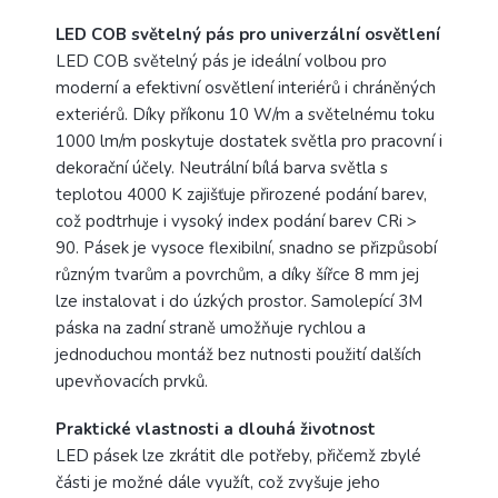
LED COB světelný pás pro univerzální osvětlení
LED COB světelný pás je ideální volbou pro
moderní a efektivní osvětlení interiérů i chráněných
exteriérů. Díky příkonu 10 W/m a světelnému toku
1000 lm/m poskytuje dostatek světla pro pracovní i
dekorační účely. Neutrální bílá barva světla s
teplotou 4000 K zajišťuje přirozené podání barev,
což podtrhuje i vysoký index podání barev CRi >
90. Pásek je vysoce flexibilní, snadno se přizpůsobí
různým tvarům a povrchům, a díky šířce 8 mm jej
lze instalovat i do úzkých prostor. Samolepící 3M
páska na zadní straně umožňuje rychlou a
jednoduchou montáž bez nutnosti použití dalších
upevňovacích prvků.
Praktické vlastnosti a dlouhá životnost
LED pásek lze zkrátit dle potřeby, přičemž zbylé
části je možné dále využít, což zvyšuje jeho