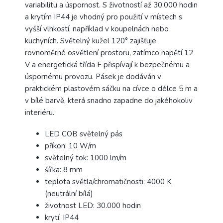
variabilitu a úspornost. S životností až 30.000 hodin
a krytím IP44 je vhodný pro použití v místech s
vyšší vlhkostí, například v koupelnách nebo
kuchyních. Světelný kužel 120° zajišťuje
rovnoměrné osvětlení prostoru, zatímco napětí 12
V a energetická třída F přispívají k bezpečnému a
úspornému provozu. Pásek je dodáván v
praktickém plastovém sáčku na cívce o délce 5 m a
v bílé barvě, která snadno zapadne do jakéhokoliv
interiéru.
LED COB světelný pás
příkon: 10 W/m
světelný tok: 1000 lm/m
šířka: 8 mm
teplota světla/chromatičnosti: 4000 K
(neutrální bílá)
životnost LED: 30.000 hodin
krytí: IP44