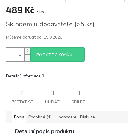
489 Kč
/ ks
Měrná
Skladem u dodavatele
(
>5 ks
)
cena:
Můžeme doručit do:
19.8.2026
PŘIDAT DO KOŠÍKU
Detailní informace
ZEPTAT SE
HLÍDAT
SDÍLET
Popis
Podobné (4)
Hodnocení
Diskuze
Detailní popis produktu