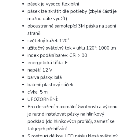
pásek je vysoce flexibilní
pásek lze zkrátit dle potřeby (zbylé části je
možno dále využít)
oboustranná samolepící 3M páska na zadní
straně
světelný kužel: 120°
užitečný světelný tok v úhlu 120°: 1000 lm
index podání barev: CRi > 90
energetická třída: F
napětí: 12 V
barva pásky: bílá
balení: plastový sáček
cívka: 5 m
UPOZORNĚNÍ:
Pro dosažení maximální životnosti a výkonu
je nutné instalovat pásky na hliníkový
podklad (do hliníkových profilů), zamezí se
tak jejich přehřívání.
S rostoucí délkou LED pásku klesá světelný