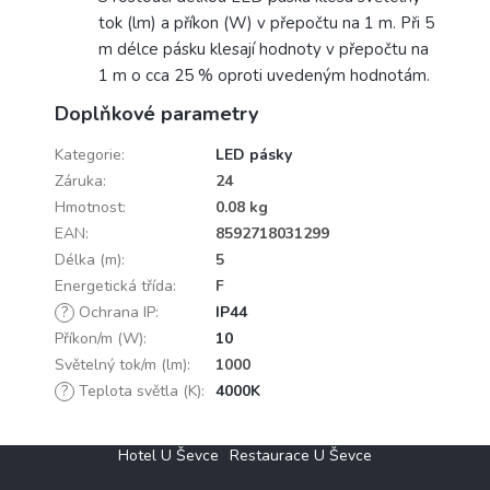
tok (lm) a příkon (W) v přepočtu na 1 m. Při 5
m délce pásku klesají hodnoty v přepočtu na
1 m o cca 25 % oproti uvedeným hodnotám.
Doplňkové parametry
Kategorie
:
LED pásky
Záruka
:
24
Hmotnost
:
0.08 kg
EAN
:
8592718031299
Délka (m)
:
5
Energetická třída
:
F
?
Ochrana IP
:
IP44
Příkon/m (W)
:
10
Světelný tok/m (lm)
:
1000
?
Teplota světla (K)
:
4000K
Z
Hotel U Ševce
Restaurace U Ševce
á