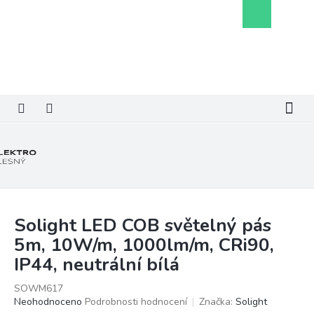
Přejít
Nákupní
na
košík
obsah
Solight LED COB světelný pás
5m, 10W/m, 1000lm/m, CRi90,
IP44, neutrální bílá
SOWM617
Průměrné
Neohodnoceno
Podrobnosti hodnocení
Značka:
Solight