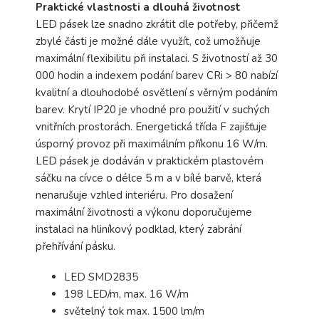
Praktické vlastnosti a dlouhá životnost
LED pásek lze snadno zkrátit dle potřeby, přičemž
zbylé části je možné dále využít, což umožňuje
maximální flexibilitu při instalaci. S životností až 30
000 hodin a indexem podání barev CRi > 80 nabízí
kvalitní a dlouhodobé osvětlení s věrným podáním
barev. Krytí IP20 je vhodné pro použití v suchých
vnitřních prostorách. Energetická třída F zajišťuje
úsporný provoz při maximálním příkonu 16 W/m.
LED pásek je dodáván v praktickém plastovém
sáčku na cívce o délce 5 m a v bílé barvě, která
nenarušuje vzhled interiéru. Pro dosažení
maximální životnosti a výkonu doporučujeme
instalaci na hliníkový podklad, který zabrání
přehřívání pásku.
LED SMD2835
198 LED/m, max. 16 W/m
světelný tok max. 1500 lm/m