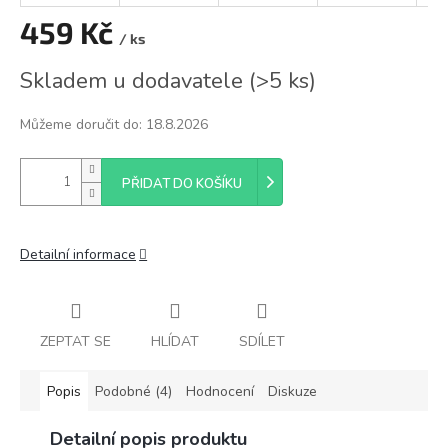
459 Kč
/ ks
Měrná
Skladem u dodavatele
(
>5 ks
)
cena:
Můžeme doručit do:
18.8.2026
PŘIDAT DO KOŠÍKU
Detailní informace
ZEPTAT SE
HLÍDAT
SDÍLET
Popis
Podobné (4)
Hodnocení
Diskuze
Detailní popis produktu