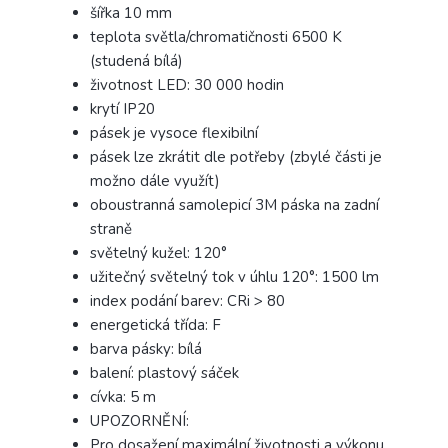
šířka 10 mm
teplota světla/chromatičnosti 6500 K
(studená bílá)
životnost LED: 30 000 hodin
krytí IP20
pásek je vysoce flexibilní
pásek lze zkrátit dle potřeby (zbylé části je
možno dále využít)
oboustranná samolepicí 3M páska na zadní
straně
světelný kužel: 120°
užitečný světelný tok v úhlu 120°: 1500 lm
index podání barev: CRi > 80
energetická třída: F
barva pásky: bílá
balení: plastový sáček
cívka: 5 m
UPOZORNĚNÍ:
Pro dosažení maximální životnosti a výkonu