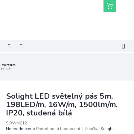
Přejít
Nákupní
na
košík
obsah
Solight LED světelný pás 5m,
198LED/m, 16W/m, 1500lm/m,
IP20, studená bílá
SOWM612
Průměrné
Neohodnoceno
Podrobnosti hodnocení
Značka:
Solight