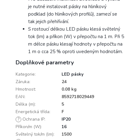
je nutné instalovat pásky na hliníkový
podklad (do hliníkových profilů), zamezí se
tak jejich přehřívání.
S rostoucí délkou LED pásku klesá světelný
tok (lm) a příkon (W) v přepočtu na 1 m. Při 5
m délce pásku klesají hodnoty v přepočtu na
1 m o cca 25 % oproti uvedeným hodnotám.
Doplňkové parametry
Kategorie
:
LED pásky
Záruka
:
24
Hmotnost
:
0.08 kg
EAN
:
8592718029449
Délka (m)
:
5
Energetická třída
:
F
?
Ochrana IP
:
IP20
Příkon/m (W)
:
16
Světelný tok/m (lm)
:
1500