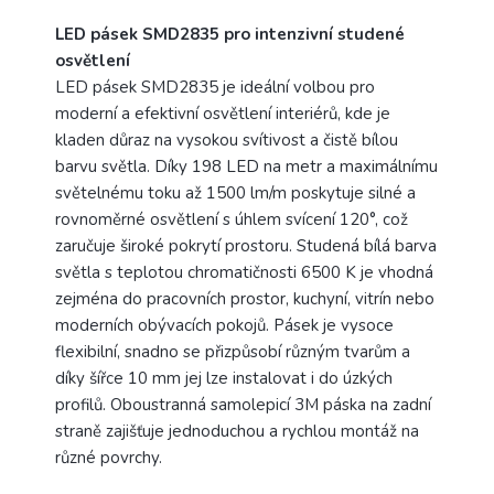
LED pásek SMD2835 pro intenzivní studené
osvětlení
LED pásek SMD2835 je ideální volbou pro
moderní a efektivní osvětlení interiérů, kde je
kladen důraz na vysokou svítivost a čistě bílou
barvu světla. Díky 198 LED na metr a maximálnímu
světelnému toku až 1500 lm/m poskytuje silné a
rovnoměrné osvětlení s úhlem svícení 120°, což
zaručuje široké pokrytí prostoru. Studená bílá barva
světla s teplotou chromatičnosti 6500 K je vhodná
zejména do pracovních prostor, kuchyní, vitrín nebo
moderních obývacích pokojů. Pásek je vysoce
flexibilní, snadno se přizpůsobí různým tvarům a
díky šířce 10 mm jej lze instalovat i do úzkých
profilů. Oboustranná samolepicí 3M páska na zadní
straně zajišťuje jednoduchou a rychlou montáž na
různé povrchy.