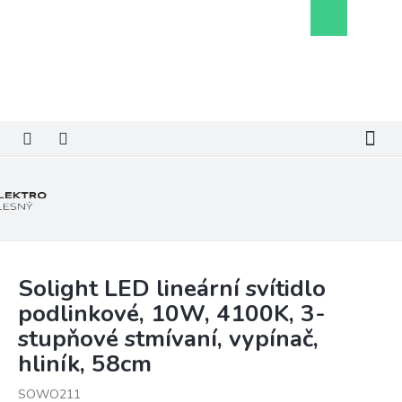
Přejít
Nákupní
na
košík
obsah
Solight LED lineární svítidlo
podlinkové, 10W, 4100K, 3-
stupňové stmívaní, vypínač,
hliník, 58cm
SOWO211