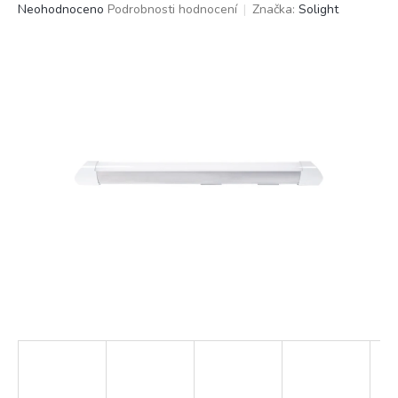
Průměrné
Neohodnoceno
Podrobnosti hodnocení
Značka:
Solight
hodnocení
produktu
je
0,0
z
5
hvězdiček.