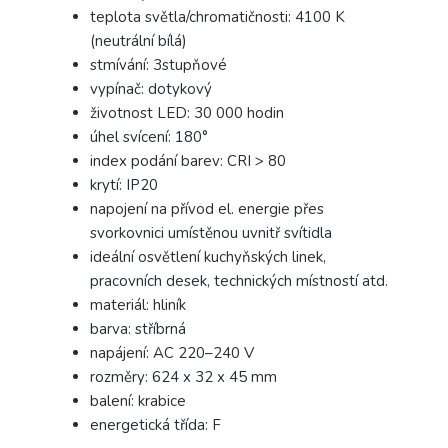
teplota světla/chromatičnosti: 4100 K
(neutrální bílá)
stmívání: 3stupňové
vypínač: dotykový
životnost LED: 30 000 hodin
úhel svícení: 180°
index podání barev: CRI > 80
krytí: IP20
napojení na přívod el. energie přes
svorkovnici umístěnou uvnitř svítidla
ideální osvětlení kuchyňských linek,
pracovních desek, technických místností atd.
materiál: hliník
barva: stříbrná
napájení: AC 220–240 V
rozměry: 624 x 32 x 45 mm
balení: krabice
energetická třída: F