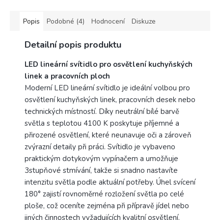
Žárovka není součástí
balení.
Popis
Podobné (4)
Hodnocení
Diskuze
Výrobce
Detailní popis produktu
Rabalux
LED lineární svítidlo pro osvětlení kuchyňských
linek a pracovních ploch
Moderní LED lineární svítidlo je ideální volbou pro
osvětlení kuchyňských linek, pracovních desek nebo
technických místností. Díky neutrální bílé barvě
světla s teplotou 4100 K poskytuje příjemné a
přirozené osvětlení, které neunavuje oči a zároveň
zvýrazní detaily při práci. Svítidlo je vybaveno
praktickým dotykovým vypínačem a umožňuje
3stupňové stmívání, takže si snadno nastavíte
intenzitu světla podle aktuální potřeby. Úhel svícení
180° zajistí rovnoměrné rozložení světla po celé
ploše, což oceníte zejména při přípravě jídel nebo
jiných činnostech vyžadujících kvalitní osvětlení.