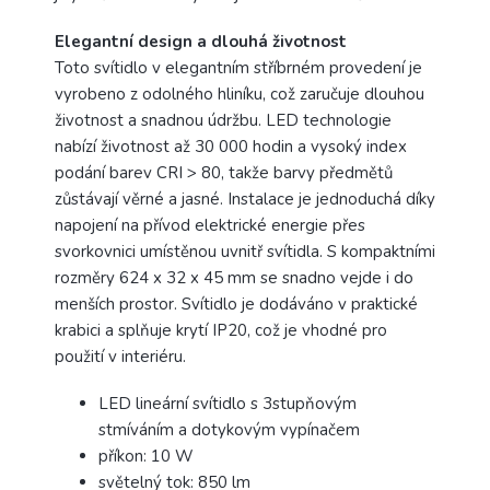
Elegantní design a dlouhá životnost
Toto svítidlo v elegantním stříbrném provedení je
vyrobeno z odolného hliníku, což zaručuje dlouhou
životnost a snadnou údržbu. LED technologie
nabízí životnost až 30 000 hodin a vysoký index
podání barev CRI > 80, takže barvy předmětů
zůstávají věrné a jasné. Instalace je jednoduchá díky
napojení na přívod elektrické energie přes
svorkovnici umístěnou uvnitř svítidla. S kompaktními
rozměry 624 x 32 x 45 mm se snadno vejde i do
menších prostor. Svítidlo je dodáváno v praktické
krabici a splňuje krytí IP20, což je vhodné pro
použití v interiéru.
LED lineární svítidlo s 3stupňovým
stmíváním a dotykovým vypínačem
příkon: 10 W
světelný tok: 850 lm