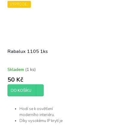
VÝPRODEJ
Rabalux 1105 1ks
Skladem
(
1 ks
)
50 Kč
DO KOŠÍKU
Hodí se k osvětlení
moderního interiéru.
Díky vysokému IP krytí je
můžete použít v
koupelně.