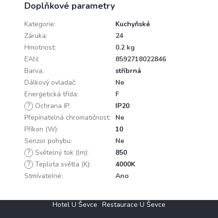
Doplňkové parametry
Kategorie
:
Kuchyňské
Záruka
:
24
Hmotnost
:
0.2 kg
EAN
:
8592718022846
Barva
:
stříbrná
Dálkový ovladač
:
Ne
Energetická třída
:
F
?
Ochrana IP
:
IP20
Přepínatelná chromatičnost
:
Ne
Příkon (W)
:
10
Senzor pohybu
:
Ne
?
Světelný tok (lm)
:
850
?
Teplota světla (K)
:
4000K
Stmívatelné
:
Ano
Z
Hotel U Ševce
Restaurace U Ševce
á