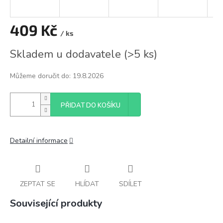
409 Kč
/ ks
Měrná
Skladem u dodavatele
(
>5 ks
)
cena:
Můžeme doručit do:
19.8.2026
PŘIDAT DO KOŠÍKU
Detailní informace
ZEPTAT SE
HLÍDAT
SDÍLET
Související produkty