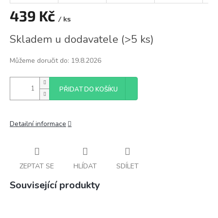
439 Kč
/ ks
Měrná
Skladem u dodavatele
(
>5 ks
)
cena:
Můžeme doručit do:
19.8.2026
PŘIDAT DO KOŠÍKU
Detailní informace
ZEPTAT SE
HLÍDAT
SDÍLET
Související produkty