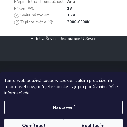
Přepínatelná chromatičnost
:
Ano
Příkon (W)
:
18
?
Světelný tok (lm)
:
1530
?
Teplota světla (K)
:
3000-6000K
Z
Hotel U Ševce
Restaurace U Ševce
á
p
a
t
í
Tento web používá soubory cookie. Dalším procházením
Copyright 2026
Elektro Klesný s.r.o.
. Všechna práva vyhrazena.
tohoto webu vyjadřujete souhlas s jejich používáním.. Více
informací
zde
.
Grafický návrh vytvořil a na Shoptet implementoval
Tomáš Hlad
&
Shoptetak.cz
.
Nastavení
Vytvořil Shoptet
Odmítnout
Souhlasím