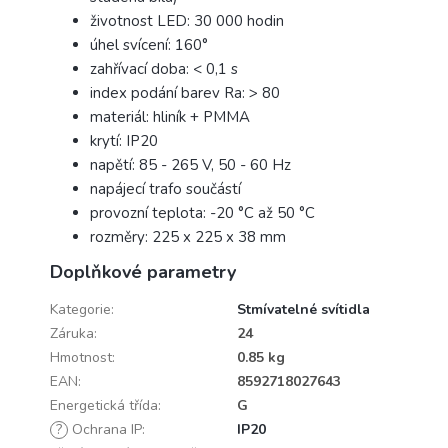
životnost LED: 30 000 hodin
úhel svícení: 160°
zahřívací doba: < 0,1 s
index podání barev Ra: > 80
materiál: hliník + PMMA
krytí: IP20
napětí: 85 - 265 V, 50 - 60 Hz
napájecí trafo součástí
provozní teplota: -20 °C až 50 °C
rozměry: 225 x 225 x 38 mm
Doplňkové parametry
Kategorie
:
Stmívatelné svítidla
Záruka
:
24
Hmotnost
:
0.85 kg
EAN
:
8592718027643
Energetická třída
:
G
?
Ochrana IP
:
IP20