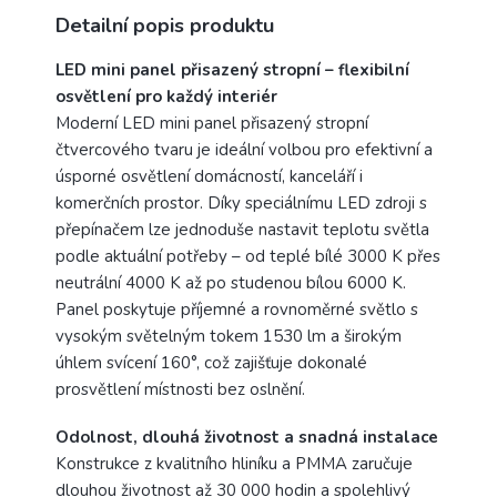
Detailní popis produktu
LED mini panel přisazený stropní – flexibilní
osvětlení pro každý interiér
Moderní LED mini panel přisazený stropní
čtvercového tvaru je ideální volbou pro efektivní a
úsporné osvětlení domácností, kanceláří i
komerčních prostor. Díky speciálnímu LED zdroji s
přepínačem lze jednoduše nastavit teplotu světla
podle aktuální potřeby – od teplé bílé 3000 K přes
neutrální 4000 K až po studenou bílou 6000 K.
Panel poskytuje příjemné a rovnoměrné světlo s
vysokým světelným tokem 1530 lm a širokým
úhlem svícení 160°, což zajišťuje dokonalé
prosvětlení místnosti bez oslnění.
Odolnost, dlouhá životnost a snadná instalace
Konstrukce z kvalitního hliníku a PMMA zaručuje
dlouhou životnost až 30 000 hodin a spolehlivý