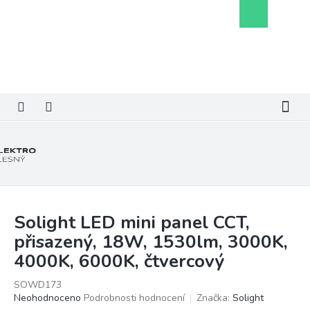
Přejít
Nákupní
na
košík
obsah
Solight LED mini panel CCT,
přisazený, 18W, 1530lm, 3000K,
4000K, 6000K, čtvercový
SOWD173
Průměrné
Neohodnoceno
Podrobnosti hodnocení
Značka:
Solight