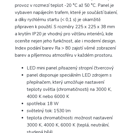
provoz v rozmezí teplot -20 °C až 50 °C. Panel je
vybaven napájecím trafem, které je součástí balení,
a díky rychlému startu (< 0,1 s) je okamžitě
připraven k použití. S rozměry 225 x 225 x 38 mm
a krytím IP20 je vhodný pro většinu interiérů, kde
oceníte nejen jeho funkčnost, ale i moderní design.
Index podání barev Ra > 80 zajistí věrné zobrazení
barev a příjemnou atmosféru v každém prostoru.
LED mini panel přisazený stropní čtvercový
panel disponuje speciálním LED zdrojem s
přepínačem, který umožňuje nastavení
teploty světla (chromatičnosti) na 3000 K,
4000 K nebo 6000 K
spotřeba: 18 W
světelný tok: 1530 lm
teplota chromatičnosti: možnost nastavení
3000 K, 4000 K, 6000 K (teplá, neutrální,
studená bílá)