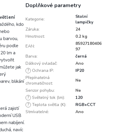
Doplňkové parametry
Stolní
větlení
Kategorie
:
lampičky
každého, kdo
Záruka
:
24
 nebo
Hmotnost
:
0.2 kg
u barvou,
85927180406
éru podle
EAN
:
97
120 lm a
Barva
:
černá
ytvořit
Dálkový ovladač
:
Ano
 můžete jak
?
Ochrana IP
:
IP20
terý
Přepínatelná
Ne
arev, blikání
chromatičnost
:
Senzor pohybu
:
Ne
?
Světelný tok (lm)
:
120
?
Teplota světla (K)
:
RGB+CCT
rá zajistí
Stmívatelné
:
Ano
moderní USB
hem nabíjení.
duchá, navíc