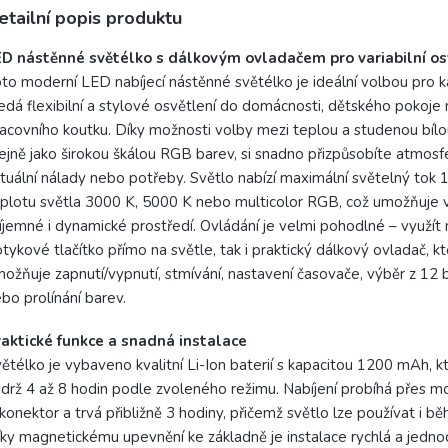
obce
etailní popis produktu
lux
ED nástěnné světélko s dálkovým ovladačem pro variabilní os
to moderní LED nabíjecí nástěnné světélko je ideální volbou pro 
edá flexibilní a stylové osvětlení do domácnosti, dětského pokoje
acovního koutku. Díky možnosti volby mezi teplou a studenou bílo
ejně jako širokou škálou RGB barev, si snadno přizpůsobíte atmosf
tuální nálady nebo potřeby. Světlo nabízí maximální světelný tok 
plotu světla 3000 K, 5000 K nebo multicolor RGB, což umožňuje v
íjemné i dynamické prostředí. Ovládání je velmi pohodlné – využít
tykové tlačítko přímo na světle, tak i praktický dálkový ovladač, k
ožňuje zapnutí/vypnutí, stmívání, nastavení časovače, výběr z 12 b
bo prolínání barev.
aktické funkce a snadná instalace
ětélko je vybaveno kvalitní Li-Ion baterií s kapacitou 1200 mAh, kte
drž 4 až 8 hodin podle zvoleného režimu. Nabíjení probíhá přes 
konektor a trvá přibližně 3 hodiny, přičemž světlo lze používat i bě
ky magnetickému upevnění ke základně je instalace rychlá a jedno