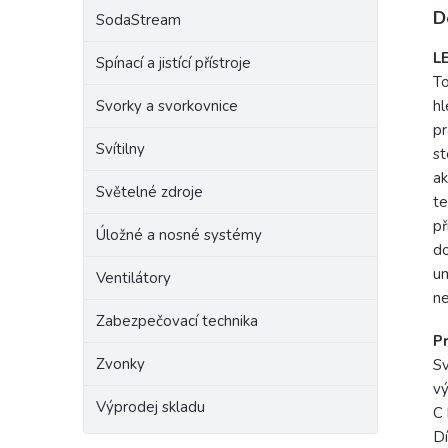
Výr
D
SodaStream
Raba
L
Spínací a jistící přístroje
To
Svorky a svorkovnice
hl
pr
Svítilny
st
ak
Světelné zdroje
te
př
Úložné a nosné systémy
do
um
Ventilátory
ne
Zabezpečovací technika
Pr
Zvonky
Sv
vý
Výprodej skladu
C 
Dí