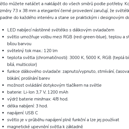
ětlo můžete natáčet a naklápět do všech směrů podle potřeby. K
změry 73 x 38 mm a elegantní černé provedení zaručují, že světél
padne do každého interiéru a stane se praktickým i designovým 
LED nabíjecí nástěnné světélko s dálkovým ovladačem
světlo umožňuje volbu mezi RGB (red-green-blue), teplou a 
bílou barvou
světelný tok max.: 120 lm
teplota světla (chromatičnosti): 3000 K, 5000 K, RGB (teplá bí
bílá, multicolor)
funkce dálkového ovladače: zapnuto/vypnuto, stmívání, časova
blikání, prolínání barev
možnost ovládání dotykovým tlačíkem na světle
baterie: Li-Ion 3,7 V, 1200 mAh
výdrž baterie min/max: 4/8 hod.
délka nabíjení: 3 hod.
napájení: USB C
světlo je v průběhu napájení plně funkční a lze jej používat
magnetické upevnění světla k základně