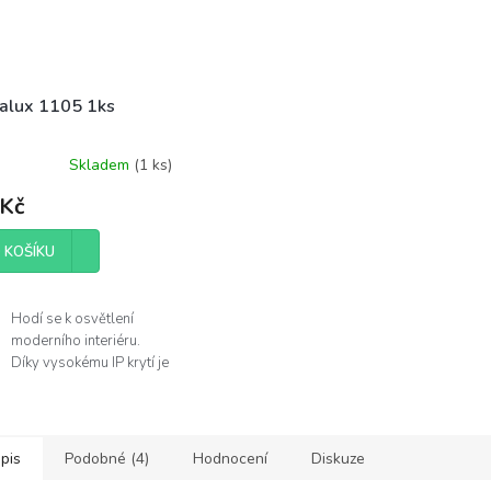
alux 1105 1ks
Skladem
(
1 ks
)
 Kč
 KOŠÍKU
Hodí se k osvětlení
moderního interiéru.
Díky vysokému IP krytí je
můžete použít v
koupelně.
Žárovka není součástí
balení.
pis
Podobné (4)
Hodnocení
Diskuze