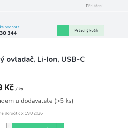
omu nebo bytu
Přihlášení
cká podpora:
Nákupní
Prázdný košík
30 344
košík
ý ovladač, Li-Ion, USB-C
9 Kč
/ ks
á
adem u dodavatele
(
>5 ks
)
e doručit do:
19.8.2026