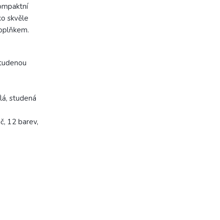
ompaktní
ko skvěle
doplňkem.
studenou
lá, studená
č, 12 barev,