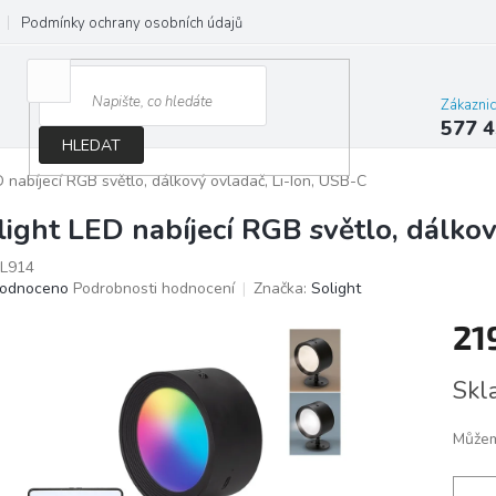
Podmínky ochrany osobních údajů
Jak správně vybrat osvětlení do d
Zákazni
577 4
HLEDAT
D nabíjecí RGB světlo, dálkový ovladač, Li-Ion, USB-C
light LED nabíjecí RGB světlo, dálkov
L914
ěrné
odnoceno
Podrobnosti hodnocení
Značka:
Solight
ocení
21
ktu
Měrn
Skl
cena:
iček.
Můžem