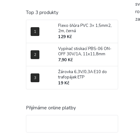
sv
ro
Top 3 produkty
za
Flexo šňůra PVC 3× 1,5mm2,
2m, černá
129 Kč
Vypínač stiskací PBS-06 ON-
OFF 30V/1A, 11x11,8mm
7,90 Kč
Žárovka 6,3V/0,3A E10 do
trafopájek ETP
19 Kč
Přijímáme online platby