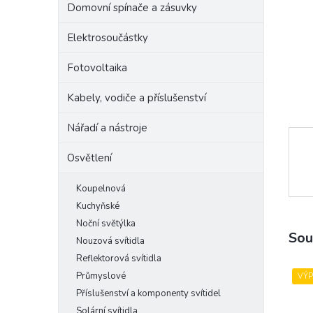
Domovní spínače a zásuvky
e
l
Elektrosoučástky
Fotovoltaika
Kabely, vodiče a příslušenství
Nářadí a nástroje
Osvětlení
Koupelnová
Kuchyňské
Noční světýlka
Sou
Nouzová svítidla
Reflektorová svítidla
Průmyslové
VÝ
Příslušenství a komponenty svítidel
Solární svítidla