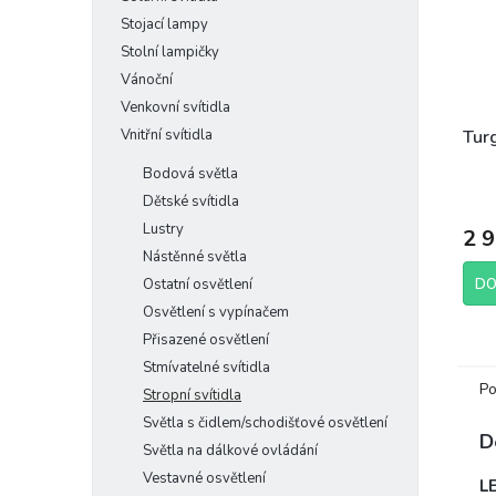
Stojací lampy
Stolní lampičky
Vánoční
Venkovní svítidla
Vnitřní svítidla
Turg
Bodová světla
Dětské svítidla
Lustry
2 
Nástěnné světla
Ostatní osvětlení
DO
Osvětlení s vypínačem
Přisazené osvětlení
Stmívatelné svítidla
Po
Stropní svítidla
Světla s čidlem/schodišťové osvětlení
D
Světla na dálkové ovládání
Vestavné osvětlení
LE