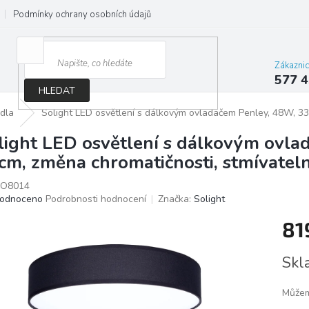
Podmínky ochrany osobních údajů
Jak správně vybrat osvětlení do d
Zákazni
577 4
HLEDAT
idla
Solight LED osvětlení s dálkovým ovladačem Penley, 48W, 33
light LED osvětlení s dálkovým ovl
cm, změna chromatičnosti, stmívatel
O8014
ěrné
odnoceno
Podrobnosti hodnocení
Značka:
Solight
ocení
81
ktu
Měrn
Skl
cena:
iček.
Můžem