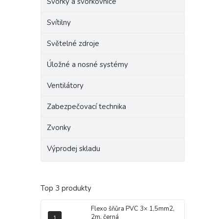
Svorky a svorkovnice
Svítilny
Světelné zdroje
Úložné a nosné systémy
Ventilátory
Zabezpečovací technika
Zvonky
Výprodej skladu
Top 3 produkty
Flexo šňůra PVC 3× 1,5mm2,
2m, černá