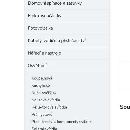
Domovní spínače a zásuvky
e
l
Elektrosoučástky
Fotovoltaika
Kabely, vodiče a příslušenství
Nářadí a nástroje
Osvětlení
Koupelnová
Kuchyňské
Noční světýlka
Nouzová svítidla
Sou
Reflektorová svítidla
Průmyslové
Příslušenství a komponenty svítidel
Solární svítidla