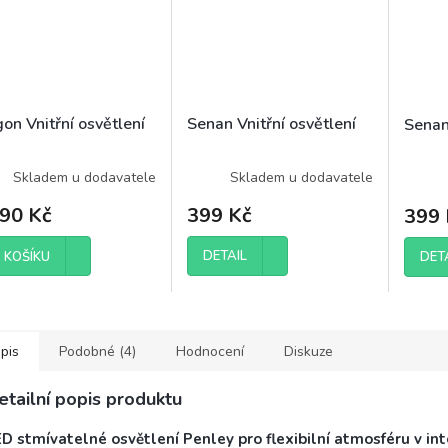
on Vnitřní osvětlení
Senan Vnitřní osvětlení
Senan
Skladem u dodavatele
Skladem u dodavatele
990 Kč
399 Kč
399 
DETAIL
DET
 KOŠÍKU
pis
Podobné (4)
Hodnocení
Diskuze
etailní popis produktu
D stmívatelné osvětlení Penley pro flexibilní atmosféru v int