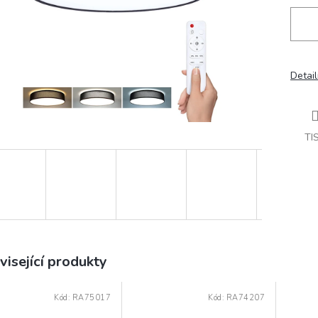
Detail
TI
visející produkty
Kód:
RA75017
Kód:
RA74207