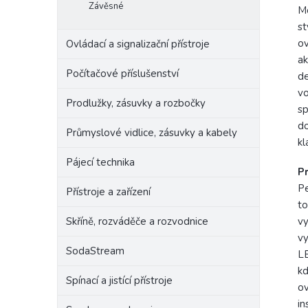
Závěsné
Mo
st
ov
Ovládací a signalizační přístroje
ak
Počítačové příslušenství
de
vo
Prodlužky, zásuvky a rozbočky
sp
do
Průmyslové vidlice, zásuvky a kabely
kl
Pájecí technika
Pr
Pe
Přístroje a zařízení
to
Skříně, rozváděče a rozvodnice
vy
vy
SodaStream
LE
kd
Spínací a jistící přístroje
ov
in