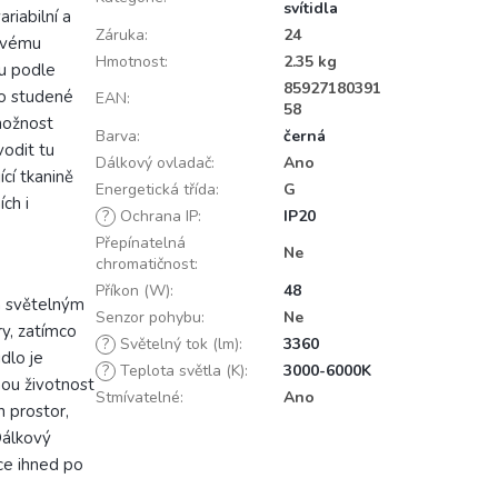
svítidla
riabilní a
Záruka
:
24
kovému
Hmotnost
:
2.35 kg
tu podle
85927180391
po studené
EAN
:
58
možnost
Barva
:
černá
odit tu
Dálkový ovladač
:
Ano
cí tkanině
Energetická třída
:
G
ch i
?
Ochrana IP
:
IP20
Přepínatelná
Ne
chromatičnost
:
Příkon (W)
:
48
m světelným
Senzor pohybu
:
Ne
ry, zatímco
?
Světelný tok (lm)
:
3360
dlo je
?
Teplota světla (K)
:
3000-6000K
hou životnost
Stmívatelné
:
Ano
 prostor,
Dálkový
kce ihned po