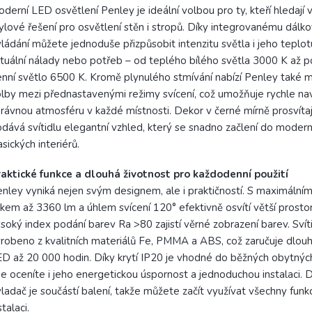
derní LED osvětlení Penley je ideální volbou pro ty, kteří hledají va
ylové řešení pro osvětlení stěn i stropů. Díky integrovanému dál
ládání můžete jednoduše přizpůsobit intenzitu světla i jeho teplo
tuální nálady nebo potřeb – od teplého bílého světla 3000 K až 
nní světlo 6500 K. Kromě plynulého stmívání nabízí Penley také 
lby mezi přednastavenými režimy svícení, což umožňuje rychle nav
rávnou atmosféru v každé místnosti. Dekor v černé mírně prosvítají
dává svítidlu elegantní vzhled, který se snadno začlení do moderní
asických interiérů.
aktické funkce a dlouhá životnost pro každodenní použití
nley vyniká nejen svým designem, ale i praktičností. S maximální
kem až 3360 lm a úhlem svícení 120° efektivně osvítí větší prosto
soký index podání barev Ra >80 zajistí věrné zobrazení barev. Svíti
robeno z kvalitních materiálů Fe, PMMA a ABS, což zaručuje dlou
D až 20 000 hodin. Díky krytí IP20 je vhodné do běžných obytných
e oceníte i jeho energetickou úspornost a jednoduchou instalaci. 
ladač je součástí balení, takže můžete začít využívat všechny fun
stalaci.