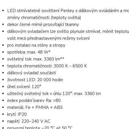
LED stmívatelné osvětlení Penley s dálkovým ovládáním a mo
změny chromatičnosti (teploty světla)
dekor černé mírně prosvítající tkaniny
dálkovým ovladačem lze světlo plynule stmívat, měnit teplotu 
volit mezi přednastavenými režimy svícení
pro instalaci na stěny a stropy
spotřeba: max. 48 W*
světelný tok: max. 3360 lm**
teplota chromatičnosti: 3000 K – 6500 K
dálkový ovladač součástí
životnost LED: 20 000 hodin
úhel svícení: 120°
užitečný světelný tok v úhlu 120°: max. 3360 lm
index podání barev Ra: >80
materiál: Fe + PMMA + ABS
krytí: IP20
napětí: 220–240 V AC
provozní teplota: –20 °C až 50 °C