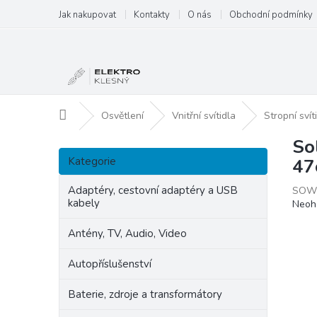
Přejít
Jak nakupovat
Kontakty
O nás
Obchodní podmínky
na
obsah
Domů
Osvětlení
Vnitřní svítidla
Stropní svít
So
P
Přeskočit
o
Kategorie
47
kategorie
s
t
Adaptéry, cestovní adaptéry a USB
SOW
kabely
Prům
Neoh
r
hodn
a
produ
Antény, TV, Audio, Video
n
je
n
0,0
Autopříslušenství
í
z
p
5
Baterie, zdroje a transformátory
hvězd
a
n