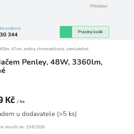
omu nebo bytu
Přihlášení
cká podpora:
Nákupní
Prázdný košík
30 344
košík
60lm, 47cm, změna chromatičnosti, stmívatelné
adačem Penley, 48W, 3360lm,
né
9 Kč
/ ks
á
adem u dodavatele
(
>5 ks
)
e doručit do:
19.8.2026