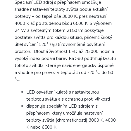
Speciální LED zdroj s přepínačem umožňuje
snadné nastavení teploty světla podle aktuální
potřeby – od teplé bílé 3000 K, přes neutrální
4000 K až po studenou bílou 6500 K. S výkonem
24 W a světelným tokem 2150 lm poskytuje
dostatek světla pro každou situaci, přičemž široký
úhel svícení 120° zajistí rovnoměrné osvětlení
prostoru. Dlouhá životnost LED až 25 000 hodin a
vysoký index podání barev Ra >80 podtrhují kvalitu
tohoto svítidla, které je navíc energeticky úsporné
a vhodné pro provoz v teplotách od -20 °C do 50
°C.
LED osvětlení kulaté s nastavitelnou
teplotou světla a s ochranou proti vlhkosti
disponuje speciálním LED zdrojem s
přepínačem, který umožňuje nastavení
teploty světla (chromatičnosti) 3000 K, 4000
K nebo 6500 K.