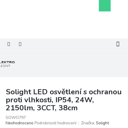
Přejít
Nákupní
na
košík
obsah
Solight LED osvětlení s ochranou
proti vlhkosti, IP54, 24W,
2150lm, 3CCT, 38cm
SOWO797
Průměrné
Neohodnoceno
Podrobnosti hodnocení
Značka:
Solight