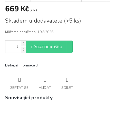
669 Kč
/ ks
Měrná
Skladem u dodavatele
(
>5 ks
)
cena:
Můžeme doručit do:
19.8.2026
PŘIDAT DO KOŠÍKU
Detailní informace
ZEPTAT SE
HLÍDAT
SDÍLET
Související produkty