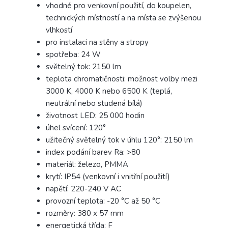
vhodné pro venkovní použití, do koupelen,
technických místností a na místa se zvýšenou
vlhkostí
pro instalaci na stěny a stropy
spotřeba: 24 W
světelný tok: 2150 lm
teplota chromatičnosti: možnost volby mezi
3000 K, 4000 K nebo 6500 K (teplá,
neutrální nebo studená bílá)
životnost LED: 25 000 hodin
úhel svícení: 120°
užitečný světelný tok v úhlu 120°: 2150 lm
index podání barev Ra: >80
materiál: železo, PMMA
krytí: IP54 (venkovní i vnitřní použití)
napětí: 220-240 V AC
provozní teplota: -20 °C až 50 °C
rozměry: 380 x 57 mm
energetická třída: F