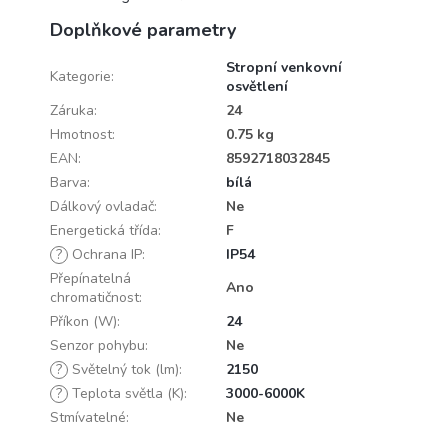
Doplňkové parametry
Stropní venkovní
Kategorie
:
osvětlení
Záruka
:
24
Hmotnost
:
0.75 kg
EAN
:
8592718032845
Barva
:
bílá
Dálkový ovladač
:
Ne
Energetická třída
:
F
?
Ochrana IP
:
IP54
Přepínatelná
Ano
chromatičnost
:
Příkon (W)
:
24
Senzor pohybu
:
Ne
?
Světelný tok (lm)
:
2150
?
Teplota světla (K)
:
3000-6000K
Stmívatelné
:
Ne