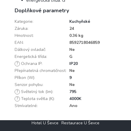
energetická třída: G
Doplňkové parametry
Kategorie
:
Kuchyňské
Záruka
:
24
Hmotnost
:
0.36 kg
EAN
:
8592718046859
Dálkový ovladač
:
Ne
Energetická třída
:
G
?
Ochrana IP
:
IP20
Přepínatelná chromatičnost
:
Ne
Příkon (W)
:
9
Senzor pohybu
:
Ne
?
Světelný tok (lm)
:
795
?
Teplota světla (K)
:
4000K
Stmívatelné
:
Ano
Z
Hotel U Ševce
Restaurace U Ševce
á