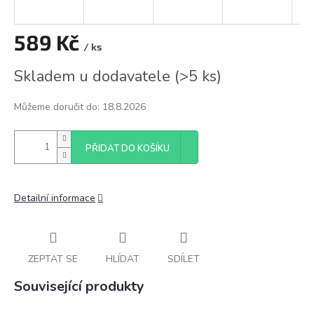
589 Kč
/ ks
Měrná
Skladem u dodavatele
(
>5 ks
)
cena:
Můžeme doručit do:
18.8.2026
PŘIDAT DO KOŠÍKU
Detailní informace
ZEPTAT SE
HLÍDAT
SDÍLET
Související produkty