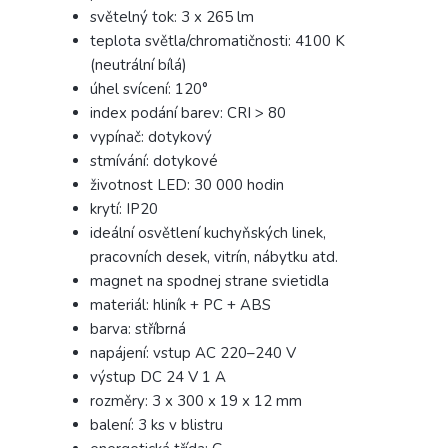
světelný tok: 3 x 265 lm
teplota světla/chromatičnosti: 4100 K
(neutrální bílá)
úhel svícení: 120°
index podání barev: CRI > 80
vypínač: dotykový
stmívání: dotykové
životnost LED: 30 000 hodin
krytí: IP20
ideální osvětlení kuchyňských linek,
pracovních desek, vitrín, nábytku atd.
magnet na spodnej strane svietidla
materiál: hliník + PC + ABS
barva: stříbrná
napájení: vstup AC 220–240 V
výstup DC 24 V 1 A
rozměry: 3 x 300 x 19 x 12 mm
balení: 3 ks v blistru