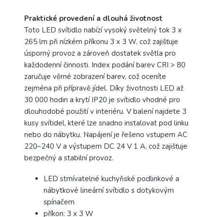
Praktické provedení a dlouhá životnost
Toto LED svítidlo nabízí vysoký světelný tok 3 x
265 lm při nízkém příkonu 3 x 3 W, což zajišťuje
úsporný provoz a zároveň dostatek světla pro
každodenní činnosti. Index podání barev CRI > 80
zaručuje věrné zobrazení barev, což oceníte
zejména při přípravě jídel. Díky životnosti LED až
30 000 hodin a krytí IP20 je svítidlo vhodné pro
dlouhodobé použití v interiéru. V balení najdete 3
kusy svítidel, které lze snadno instalovat pod linku
nebo do nábytku. Napájení je řešeno vstupem AC
220–240 V a výstupem DC 24 V 1 A, což zajišťuje
bezpečný a stabilní provoz.
LED stmívatelné kuchyňské podlinkové a
nábytkové lineární svítidlo s dotykovým
spínačem
příkon: 3 x 3 W