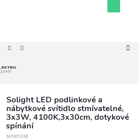
Přejít
Nákupní
na
košík
obsah
Solight LED podlinkové a
nábytkové svítidlo stmívatelné,
3x3W, 4100K,3x30cm, dotykové
spínání
SOWO218