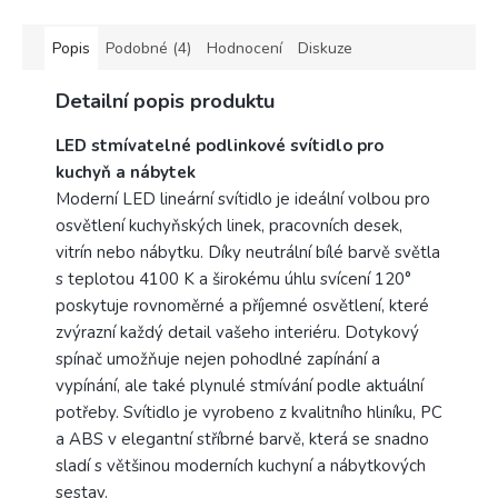
Žárovka není součástí
balení.
Popis
Podobné (4)
Hodnocení
Diskuze
Výrobce
Detailní popis produktu
Rabalux
LED stmívatelné podlinkové svítidlo pro
kuchyň a nábytek
Moderní LED lineární svítidlo je ideální volbou pro
osvětlení kuchyňských linek, pracovních desek,
vitrín nebo nábytku. Díky neutrální bílé barvě světla
s teplotou 4100 K a širokému úhlu svícení 120°
poskytuje rovnoměrné a příjemné osvětlení, které
zvýrazní každý detail vašeho interiéru. Dotykový
spínač umožňuje nejen pohodlné zapínání a
vypínání, ale také plynulé stmívání podle aktuální
potřeby. Svítidlo je vyrobeno z kvalitního hliníku, PC
a ABS v elegantní stříbrné barvě, která se snadno
sladí s většinou moderních kuchyní a nábytkových
sestav.