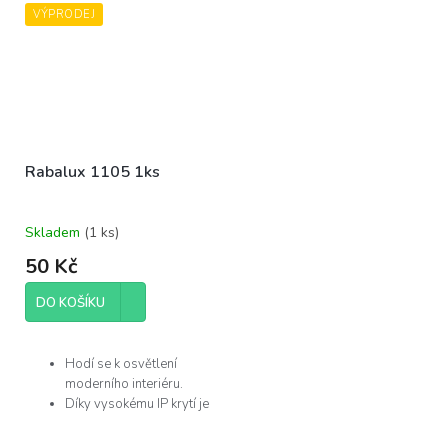
VÝPRODEJ
Rabalux 1105 1ks
Skladem
(
1 ks
)
50 Kč
DO KOŠÍKU
Hodí se k osvětlení
moderního interiéru.
Díky vysokému IP krytí je
můžete použít v
koupelně.