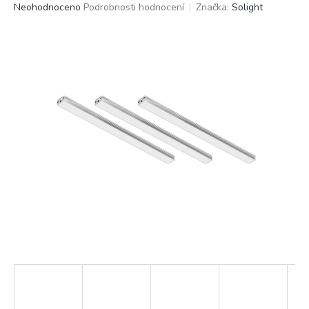
Průměrné
Neohodnoceno
Podrobnosti hodnocení
Značka:
Solight
hodnocení
produktu
je
0,0
z
5
hvězdiček.