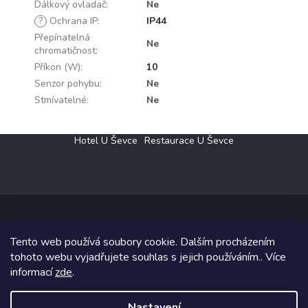
Dálkový ovladač
:
Ne
?
Ochrana IP
:
IP44
Přepínatelná
Ne
chromatičnost
:
Příkon (W)
:
10
Senzor pohybu
:
Ne
Stmívatelné
:
Ne
Z
Hotel U Ševce
Restaurace U Ševce
á
p
a
t
í
Tento web používá soubory cookie. Dalším procházením
Copyright 2026
Elektro Klesný s.r.o.
. Všechna práva vyhrazena.
tohoto webu vyjadřujete souhlas s jejich používáním.. Více
informací
zde
.
Grafický návrh vytvořil a na Shoptet implementoval
Tomáš Hlad
&
Shoptetak.cz
.
Nastavení