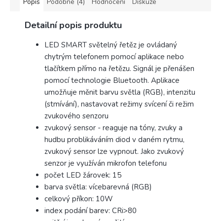
Popis
Podobné (4)
Hodnocení
Diskuze
Detailní popis produktu
LED SMART světelný řetěz je ovládaný
chytrým telefonem pomocí aplikace nebo
tlačítkem přímo na řetězu. Signál je přenášen
pomocí technologie Bluetooth. Aplikace
umožňuje měnit barvu světla (RGB), intenzitu
(stmívání), nastavovat režimy svícení či režim
zvukového senzoru
zvukový sensor - reaguje na tóny, zvuky a
hudbu problikáváním diod v daném rytmu,
zvukový sensor lze vypnout. Jako zvukový
senzor je využíván mikrofon telefonu
počet LED žárovek: 15
barva světla: vícebarevná (RGB)
celkový příkon: 10W
index podání barev: CRi>80