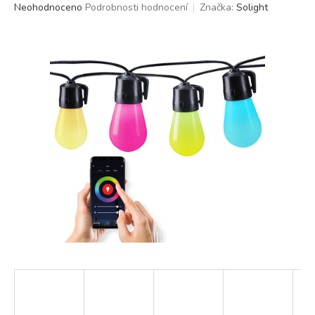
Průměrné
Neohodnoceno
Podrobnosti hodnocení
Značka:
Solight
hodnocení
produktu
je
0,0
z
5
hvězdiček.