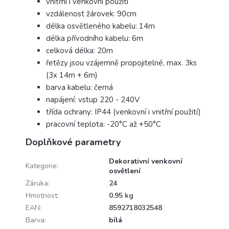
vnitřní i venkovní použití
vzdálenost žárovek: 90cm
délka osvětleného kabelu: 14m
délka přívodního kabelu: 6m
celková délka: 20m
řetězy jsou vzájemně propojitelné, max. 3ks
(3x 14m + 6m)
barva kabelu: černá
napájení: vstup 220 - 240V
třída ochrany: IP44 (venkovní i vnitřní použití)
pracovní teplota: -20°C až +50°C
Doplňkové parametry
Dekorativní venkovní
Kategorie
:
osvětlení
Záruka
:
24
Hmotnost
:
0.95 kg
EAN
:
8592718032548
Barva
:
bílá