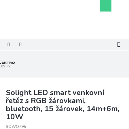
Přejít
Nákupní
na
košík
obsah
Solight LED smart venkovní
řetěz s RGB žárovkami,
bluetooth, 15 žárovek, 14m+6m,
10W
SOWO795