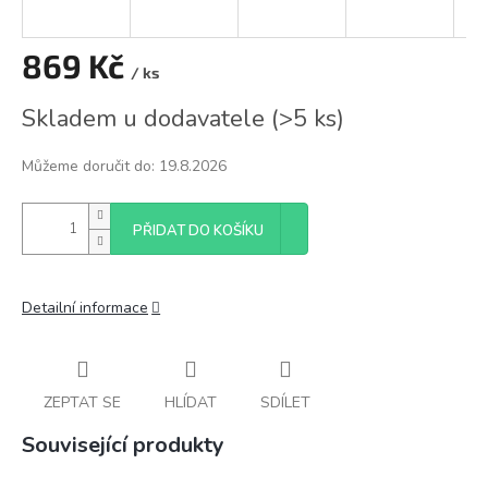
869 Kč
/ ks
Měrná
Skladem u dodavatele
(
>5 ks
)
cena:
Můžeme doručit do:
19.8.2026
PŘIDAT DO KOŠÍKU
Detailní informace
ZEPTAT SE
HLÍDAT
SDÍLET
Související produkty