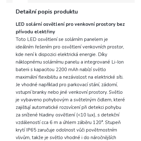
Detailní popis produktu
LED solární osvětlení pro venkovní prostory bez
přívodu elektřiny
Toto LED osvětlení se solárním panelem je
ideálním řešením pro osvětlení venkovních prostor,
kde není k dispozici elektrická energie. Díky
náklopnému solárnímu panelu a integrované Li-Ion
baterii s kapacitou 2200 mAh nabízí světlo
maximální flexibilitu a nezávislost na elektrické síti.
Je vhodné například pro parkovací stání, zádomí,
vstupní branky nebo jiné venkovní prostory. Světlo
je vybaveno pohybovým a světelným čidlem, které
zajišťují automatické rozsvícení při detekci pohybu
za snížené hladiny osvětlení (<10 lux), s detekční
vzdáleností cca 6 m a úhlem záběru 120°. Stupeň
krytí IP65 zaručuje odolnost vůči povětrnostním
vlivům, takže je světlo vhodné i do náročnějších