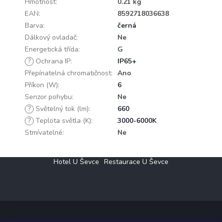
Hmotnost
:
0.21 kg
EAN
:
8592718036638
Barva
:
černá
Dálkový ovladač
:
Ne
Energetická třída
:
G
?
Ochrana IP
:
IP65+
Přepínatelná chromatičnost
:
Ano
Příkon (W)
:
6
Senzor pohybu
:
Ne
?
Světelný tok (lm)
:
660
?
Teplota světla (K)
:
3000-6000K
Stmívatelné
:
Ne
Z
Hotel U Ševce
Restaurace U Ševce
á
p
a
t
í