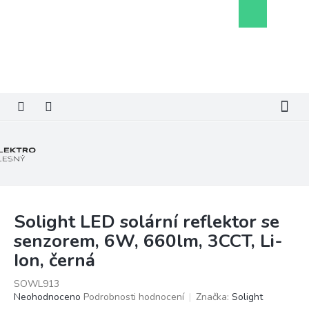
Přejít
Nákupní
na
košík
obsah
Solight LED solární reflektor se
senzorem, 6W, 660lm, 3CCT, Li-
Ion, černá
SOWL913
Průměrné
Neohodnoceno
Podrobnosti hodnocení
Značka:
Solight