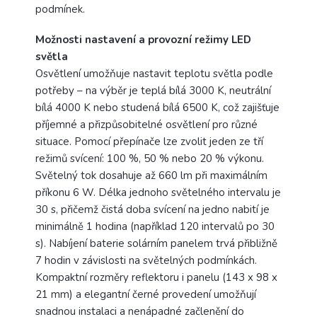
podmínek.
Možnosti nastavení a provozní režimy LED
světla
Osvětlení umožňuje nastavit teplotu světla podle
potřeby – na výběr je teplá bílá 3000 K, neutrální
bílá 4000 K nebo studená bílá 6500 K, což zajišťuje
příjemné a přizpůsobitelné osvětlení pro různé
situace. Pomocí přepínače lze zvolit jeden ze tří
režimů svícení: 100 %, 50 % nebo 20 % výkonu.
Světelný tok dosahuje až 660 lm při maximálním
příkonu 6 W. Délka jednoho světelného intervalu je
30 s, přičemž čistá doba svícení na jedno nabití je
minimálně 1 hodina (například 120 intervalů po 30
s). Nabíjení baterie solárním panelem trvá přibližně
7 hodin v závislosti na světelných podmínkách.
Kompaktní rozměry reflektoru i panelu (143 x 98 x
21 mm) a elegantní černé provedení umožňují
snadnou instalaci a nenápadné začlenění do