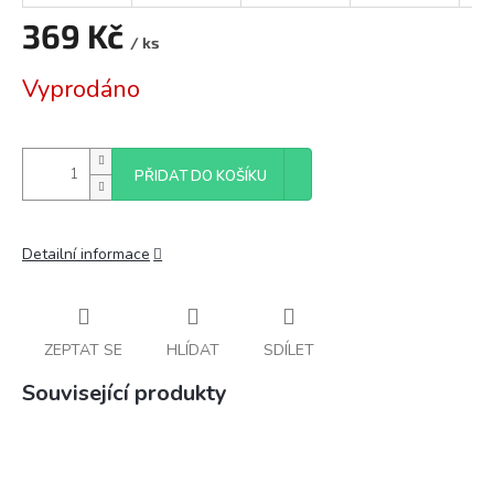
369 Kč
/ ks
Měrná
Vyprodáno
cena:
PŘIDAT DO KOŠÍKU
Detailní informace
ZEPTAT SE
HLÍDAT
SDÍLET
Související produkty