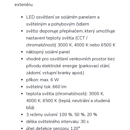
exteriéru.
LED osvětlení se solárním panelem a
světelným a pohybovým čidlem
světlo disponuje přepínačem, který umožňuje
nastavení teploty světla (CCT /
chromatičnosti) 3000 K, 4000 K nebo 6500 K
náklopný solární panel
vhodné pro osvětlení venkovních prostor bez
přívodu elektrické energie (parkovací stání,
zádomí, vstupní branky apod.)
příkon: max. 6 W
světelný tok: 660 lm
teplota světla (chromatičnosti): 3000 K,
4000 K, 6500 K (teplá, neutrální a studená
bílá)
3 režimy svícení: 100 %, 50 %, 20 %
délka světelného intervalu: 30 s
úhel detekce senzoru: 120°