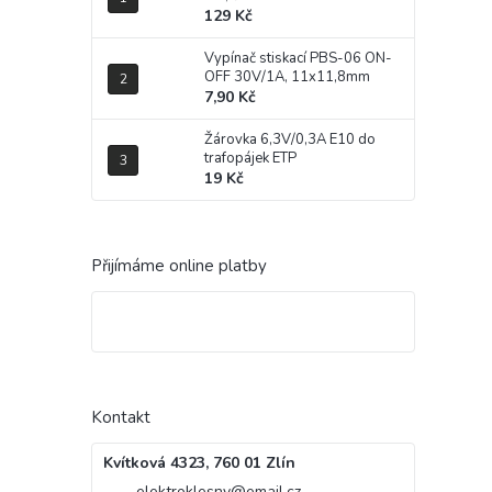
129 Kč
Vypínač stiskací PBS-06 ON-
OFF 30V/1A, 11x11,8mm
7,90 Kč
Žárovka 6,3V/0,3A E10 do
trafopájek ETP
19 Kč
Přijímáme online platby
Kontakt
Kvítková 4323, 760 01 Zlín
elektroklesny
@
email.cz