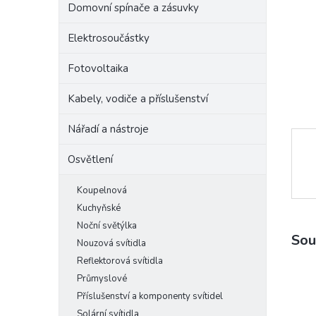
Domovní spínače a zásuvky
e
l
Elektrosoučástky
Fotovoltaika
Kabely, vodiče a příslušenství
Nářadí a nástroje
Osvětlení
Koupelnová
Kuchyňské
Noční světýlka
Sou
Nouzová svítidla
Reflektorová svítidla
Průmyslové
Příslušenství a komponenty svítidel
Solární svítidla