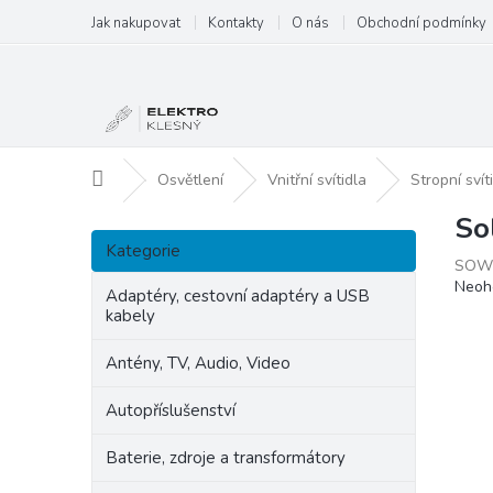
Přejít
Jak nakupovat
Kontakty
O nás
Obchodní podmínky
na
obsah
Domů
Osvětlení
Vnitřní svítidla
Stropní svít
So
P
Přeskočit
o
Kategorie
kategorie
SOW
s
Prům
Neoh
t
Adaptéry, cestovní adaptéry a USB
hodn
kabely
r
produ
a
je
Antény, TV, Audio, Video
n
0,0
z
n
Autopříslušenství
5
í
hvězd
p
Baterie, zdroje a transformátory
a
n