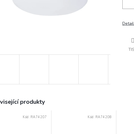
Detail
TI
visející produkty
Kód:
RA74207
Kód:
RA74208