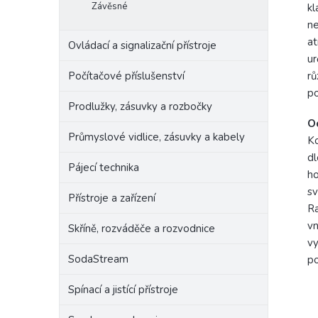
Závěsné
kl
ne
at
Ovládací a signalizační přístroje
ur
Počítačové příslušenství
rů
po
Prodlužky, zásuvky a rozbočky
O
Průmyslové vidlice, zásuvky a kabely
Ko
dl
Pájecí technika
ho
sv
Přístroje a zařízení
Ra
vn
Skříně, rozváděče a rozvodnice
vy
SodaStream
po
Spínací a jistící přístroje