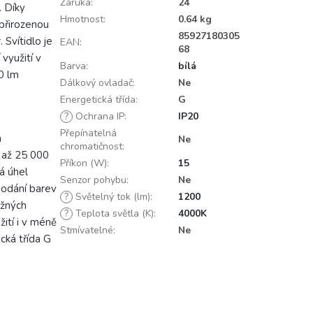
Záruka
:
24
. Díky
Hmotnost
:
0.64 kg
 přirozenou
85927180305
 Svítidlo je
EAN
:
68
využití v
Barva
:
bílá
0 lm
Dálkový ovladač
:
Ne
Energetická třída
:
G
?
Ochrana IP
:
IP20
Přepínatelná
a
Ne
chromatičnost
:
t až 25 000
Příkon (W)
:
15
á úhel
Senzor pohybu
:
Ne
podání barev
?
Světelný tok (lm)
:
1200
ěžných
?
Teplota světla (K)
:
4000K
ití i v méně
Stmívatelné
:
Ne
cká třída G