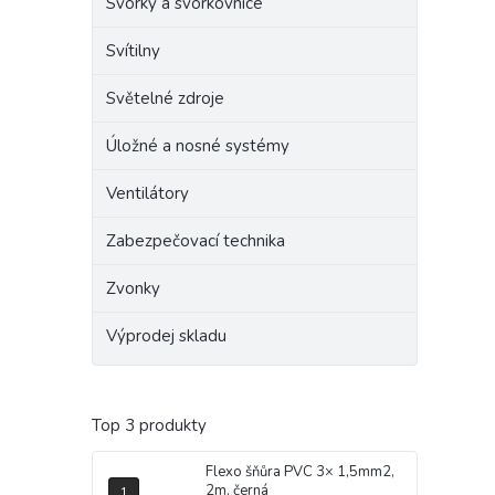
Svorky a svorkovnice
Svítilny
Světelné zdroje
Úložné a nosné systémy
Ventilátory
Zabezpečovací technika
Zvonky
Výprodej skladu
Top 3 produkty
Flexo šňůra PVC 3× 1,5mm2,
2m, černá