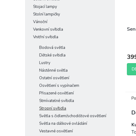
Stojací lampy
Stolní lampičky
Vánoční
Sena
Venkovní svítidla
Vnitřní svítidla
Bodová světla
Dětské svítidla
39
Lustry
D
Nástěnné světla
Ostatní osvětlení
Osvětlení s vypínačem
Přisazené osvětlení
Po
Stmívatelné svítidla
Stropní svítidla
D
Světla s čidlem/schodišťové osvětlení
Světla na dálkové ovládání
Ku
Vestavné osvětlení
To