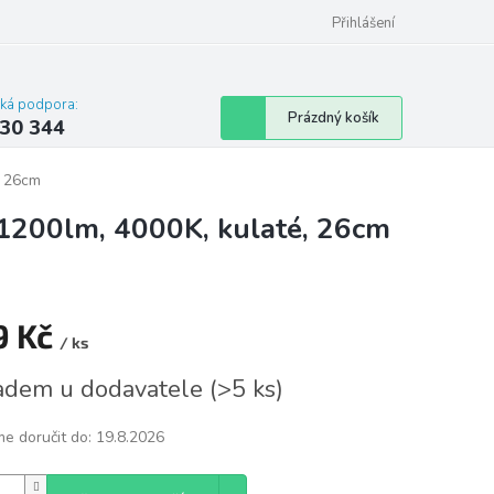
omu nebo bytu
Přihlášení
cká podpora:
Nákupní
Prázdný košík
30 344
košík
, 26cm
 1200lm, 4000K, kulaté, 26cm
9 Kč
/ ks
á
adem u dodavatele
(
>5 ks
)
e doručit do:
19.8.2026