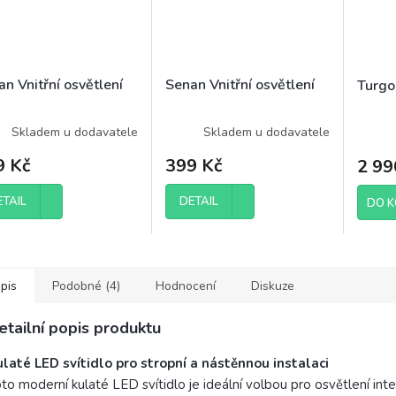
n Vnitřní osvětlení
Senan Vnitřní osvětlení
Turgon
Skladem u dodavatele
Skladem u dodavatele
9 Kč
399 Kč
2 99
ETAIL
DETAIL
DO K
pis
Podobné (4)
Hodnocení
Diskuze
etailní popis produktu
laté LED svítidlo pro stropní a nástěnnou instalaci
to moderní kulaté LED svítidlo je ideální volbou pro osvětlení inter