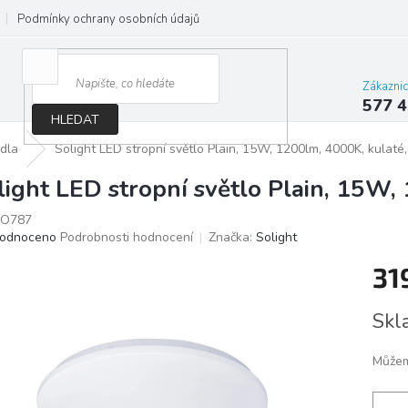
Podmínky ochrany osobních údajů
Jak správně vybrat osvětlení do d
Zákazni
577 4
HLEDAT
idla
Solight LED stropní světlo Plain, 15W, 1200lm, 4000K, kulaté
light LED stropní světlo Plain, 15W,
O787
ěrné
odnoceno
Podrobnosti hodnocení
Značka:
Solight
ocení
31
ktu
Měrn
Skl
cena:
iček.
Můžem