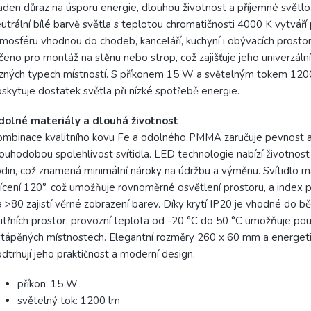
aden důraz na úsporu energie, dlouhou životnost a příjemné světlo
utrální bílé barvě světla s teplotou chromatičnosti 4000 K vytváří
mosféru vhodnou do chodeb, kanceláří, kuchyní i obývacích prostor.
čeno pro montáž na stěnu nebo strop, což zajišťuje jeho univerzální 
zných typech místností. S příkonem 15 W a světelným tokem 120
skytuje dostatek světla při nízké spotřebě energie.
dolné materiály a dlouhá životnost
mbinace kvalitního kovu Fe a odolného PMMA zaručuje pevnost 
ouhodobou spolehlivost svítidla. LED technologie nabízí životnos
din, což znamená minimální nároky na údržbu a výměnu. Svítidlo m
ícení 120°, což umožňuje rovnoměrné osvětlení prostoru, a index 
 >80 zajistí věrné zobrazení barev. Díky krytí IP20 je vhodné do b
itřních prostor, provozní teplota od -20 °C do 50 °C umožňuje použ
tápěných místnostech. Elegantní rozměry 260 x 60 mm a energeti
dtrhují jeho praktičnost a moderní design.
příkon: 15 W
světelný tok: 1200 lm