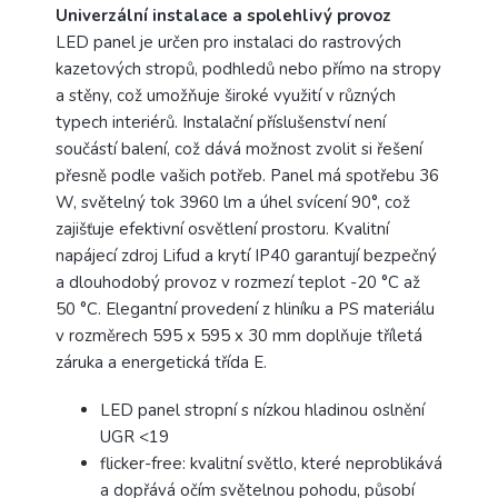
Univerzální instalace a spolehlivý provoz
LED panel je určen pro instalaci do rastrových
kazetových stropů, podhledů nebo přímo na stropy
a stěny, což umožňuje široké využití v různých
typech interiérů. Instalační příslušenství není
součástí balení, což dává možnost zvolit si řešení
přesně podle vašich potřeb. Panel má spotřebu 36
W, světelný tok 3960 lm a úhel svícení 90°, což
zajišťuje efektivní osvětlení prostoru. Kvalitní
napájecí zdroj Lifud a krytí IP40 garantují bezpečný
a dlouhodobý provoz v rozmezí teplot -20 °C až
50 °C. Elegantní provedení z hliníku a PS materiálu
v rozměrech 595 x 595 x 30 mm doplňuje tříletá
záruka a energetická třída E.
LED panel stropní s nízkou hladinou oslnění
UGR <19
flicker-free: kvalitní světlo, které neproblikává
a dopřává očím světelnou pohodu, působí