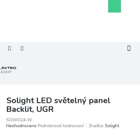
Přejít
Nákupní
na
košík
obsah
Solight LED světelný panel
Backlit, UGR
SOWO24-W
Průměrné
Neohodnoceno
Podrobnosti hodnocení
Značka:
Solight
hodnocení
produktu