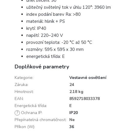
úhel svícení: 90°
užitečný světelný tok v úhlu 120°: 3960 lm
index podání barev Ra: >80
materiál: hliník + PS
krytí: IP40
napětí: 220–240 V
provozní teplota: -20 °C až 50 °C
rozměry: 595 x 595 x 30 mm
energetická třída: E
Doplňkové parametry
Kategorie
:
Vestavné osvětlení
Záruka
:
24
Hmotnost
:
2.18 kg
EAN
:
8592718033378
Energetická třída
:
E
?
Ochrana IP
:
IP20
Přepínatelná chromatičnost
:
Ne
Příkon (W)
:
36