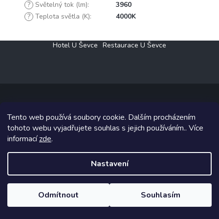
?
Světelný tok (lm)
:
3960
?
Teplota světla (K)
:
4000K
Z
Hotel U Ševce
Restaurace U Ševce
á
p
a
t
í
Tento web používá soubory cookie. Dalším procházením
Copyright 2026
Elektro Klesný s.r.o.
. Všechna práva vyhrazena.
tohoto webu vyjadřujete souhlas s jejich používáním.. Více
informací
zde
.
Grafický návrh vytvořil a na Shoptet implementoval
Tomáš Hlad
&
Shoptetak.cz
.
Nastavení
Vytvořil Shoptet
Odmítnout
Souhlasím