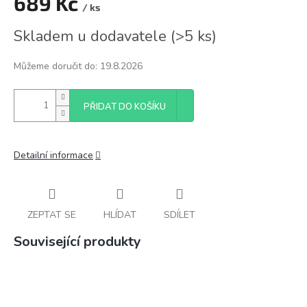
689 Kč
/ ks
Měrná
Skladem u dodavatele
(
>5 ks
)
cena:
Můžeme doručit do:
19.8.2026
PŘIDAT DO KOŠÍKU
Detailní informace
ZEPTAT SE
HLÍDAT
SDÍLET
Související produkty