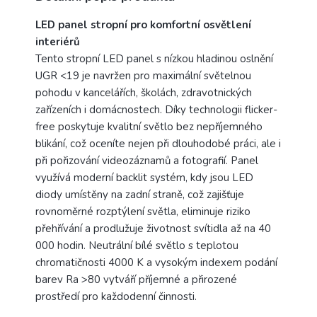
LED panel stropní pro komfortní osvětlení
interiérů
Tento stropní LED panel s nízkou hladinou oslnění
UGR <19 je navržen pro maximální světelnou
pohodu v kancelářích, školách, zdravotnických
zařízeních i domácnostech. Díky technologii flicker-
free poskytuje kvalitní světlo bez nepříjemného
blikání, což oceníte nejen při dlouhodobé práci, ale i
při pořizování videozáznamů a fotografií. Panel
využívá moderní backlit systém, kdy jsou LED
diody umístěny na zadní straně, což zajišťuje
rovnoměrné rozptýlení světla, eliminuje riziko
přehřívání a prodlužuje životnost svítidla až na 40
000 hodin. Neutrální bílé světlo s teplotou
chromatičnosti 4000 K a vysokým indexem podání
barev Ra >80 vytváří příjemné a přirozené
prostředí pro každodenní činnosti.