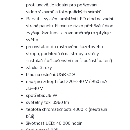
proti únavě. Je ideální pro pořizování
videozáznamů a fotografických snímků
Backlit – systém umístění LED diod na zadní
straně panelu. Eliminuje riziko přehřívání diod,
zvyšuje životnost a rovnoměrněji rozptyluje
světlo.
pro instalaci do rastrového kazetového
stropu, podhledů či na stropy a stěny
(instalační příslušenství není součástí balení)
záruka 3 roky
hladina oslnění: UGR <19
napájecí zdroj: Lifud 220–240 V / 950 mA
33–40 V
spotřeba: 36 W
světelný tok: 3960 lm
teplota chromatičnosti: 4000 K (neutrální
bílá)
životnost LED: 40 000 hodin