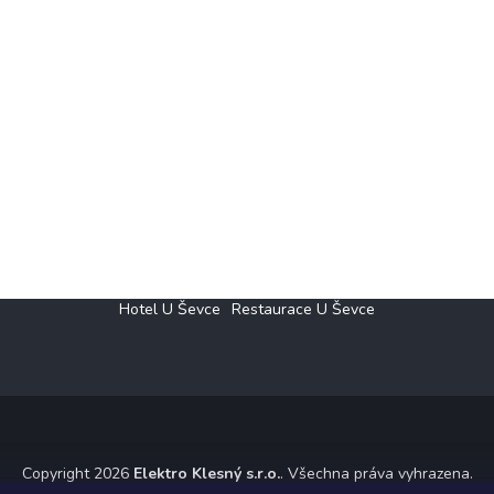
Hotel U Ševce
Restaurace U Ševce
Copyright 2026
Elektro Klesný s.r.o.
. Všechna práva vyhrazena.