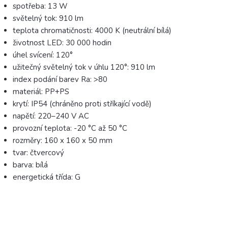
spotřeba: 13 W
světelný tok: 910 lm
teplota chromatičnosti: 4000 K (neutrální bílá)
životnost LED: 30 000 hodin
úhel svícení: 120°
užitečný světelný tok v úhlu 120°: 910 lm
index podání barev Ra: >80
materiál: PP+PS
krytí: IP54 (chráněno proti stříkající vodě)
napětí: 220–240 V AC
provozní teplota: -20 °C až 50 °C
rozměry: 160 x 160 x 50 mm
tvar: čtvercový
barva: bílá
energetická třída: G