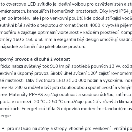
to čtvercové LED svítidlo je ideální volbou pro osvětlení stěn a s
mácnostech, kancelářích i komerčních prostorách. Díky krytí IP54 
jen do interiéru, ale i pro venkovní použití, kde odolá stříkající vod
utrální bílé světlo s teplotou chromatičnosti 4000 K vytváří příje
mosféru a zajišťuje optimální viditelnost v každém prostředí. Komp
změry 160 x 160 x 50 mm a elegantní bílý design umožňují snadnou
nápadné začlenění do jakéhokoliv prostoru.
sporný provoz a dlouhá životnost
ítidlo nabízí světelný tok 910 lm při spotřebě pouhých 13 W, což 
ektivní a úsporný provoz. Široký úhel svícení 120° zajistí rovnoměr
lé místnosti. Díky životnosti LED až 30 000 hodin a vysokému ind
rev Ra >80 si můžete být jisti dlouhodobou spolehlivostí a věrn
rev. Materiály PP+PS zajišťují odolnost a snadnou údržbu, zatímco
plota v rozmezí -20 °C až 50 °C umožňuje použití v různých klimat
dmínkách. Energetická třída G odpovídá moderním standardům ú
ergie.
pro instalaci na stěny a stropy, vhodné pro venkovní i vnitřní po