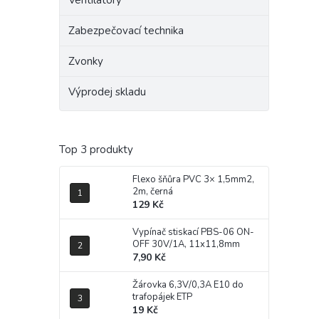
Ventilátory
Zabezpečovací technika
Zvonky
Výprodej skladu
Top 3 produkty
Flexo šňůra PVC 3× 1,5mm2,
2m, černá
129 Kč
Vypínač stiskací PBS-06 ON-
OFF 30V/1A, 11x11,8mm
7,90 Kč
Žárovka 6,3V/0,3A E10 do
trafopájek ETP
19 Kč