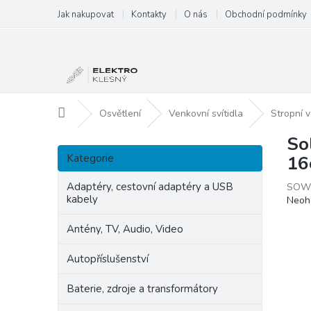
Přejít
Jak nakupovat
Kontakty
O nás
Obchodní podmínky
na
obsah
Domů
Osvětlení
Venkovní svítidla
Stropní v
So
P
Přeskočit
o
Kategorie
16
kategorie
s
t
Adaptéry, cestovní adaptéry a USB
SOW
kabely
Prům
Neoh
r
hodn
a
produ
Antény, TV, Audio, Video
n
je
n
0,0
Autopříslušenství
í
z
p
5
Baterie, zdroje a transformátory
hvězd
a
n