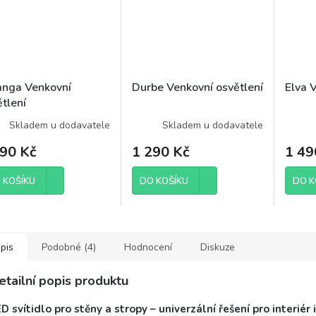
anga Venkovní
Durbe Venkovní osvětlení
Elva 
tlení
Skladem u dodavatele
Skladem u dodavatele
490 Kč
1 290 Kč
1 49
 KOŠÍKU
DO KOŠÍKU
DO K
pis
Podobné (4)
Hodnocení
Diskuze
etailní popis produktu
D svítidlo pro stěny a stropy – univerzální řešení pro interiér 