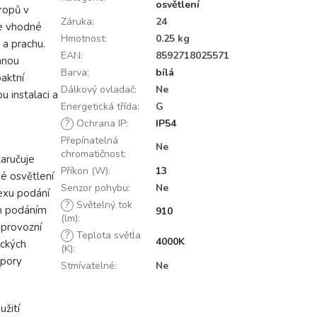
osvětlení
tropů v
Záruka
:
24
je vhodné
Hmotnost
:
0.25 kg
ě a prachu.
EAN
:
8592718025571
mnou
Barva
:
bílá
aktní
Dálkový ovladač
:
Ne
 instalaci a
Energetická třída
:
G
?
Ochrana IP
:
IP54
Přepínatelná
Ne
chromatičnost
:
zaručuje
Příkon (W)
:
13
né osvětlení
Senzor pohybu
:
Ne
exu podání
?
Světelný tok
ým podáním
910
(lm)
:
 provozní
?
Teplota světla
4000K
ických
(K)
:
spory
Stmívatelné
:
Ne
užití