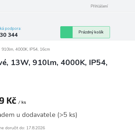
omu nebo bytu
Přihlášení
cká podpora:
Nákupní
Prázdný košík
30 344
košík
, 910lm, 4000K, IP54, 16cm
ové, 13W, 910lm, 4000K, IP54,
9 Kč
/ ks
á
adem u dodavatele
(
>5 ks
)
e doručit do:
17.8.2026