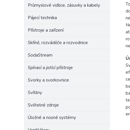
To
Průmyslové vidlice, zásuvky a kabely
do
Pájecí technika
ne
Ne
Přístroje a zařízení
at
ro
Skříně, rozváděče a rozvodnice
ne
SodaStream
Ú
Sv
Spínací a jistící přístroje
ef
ce
Svorky a svorkovnice
ba
Svítilny
ba
te
Světelné zdroje
po
en
Úložné a nosné systémy