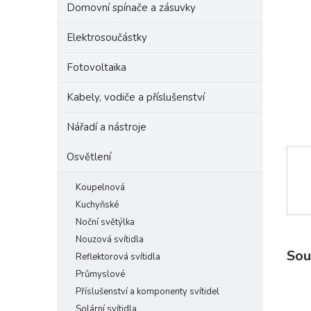
Domovní spínače a zásuvky
e
l
Elektrosoučástky
Fotovoltaika
Kabely, vodiče a příslušenství
Nářadí a nástroje
Osvětlení
Koupelnová
Kuchyňské
Noční světýlka
Nouzová svítidla
Sou
Reflektorová svítidla
Průmyslové
Příslušenství a komponenty svítidel
Solární svítidla