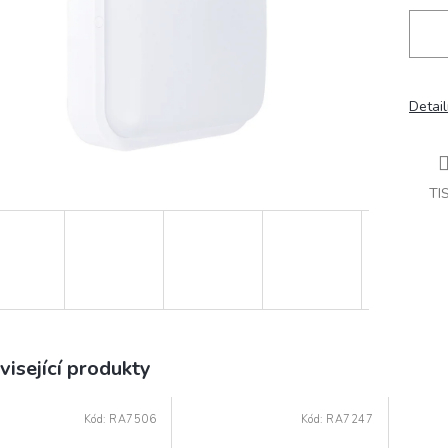
Detail
TI
visející produkty
Kód:
RA7506
Kód:
RA7247