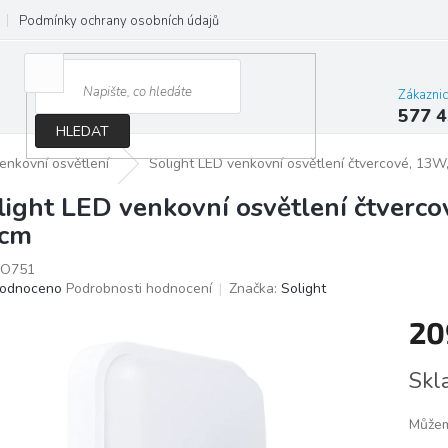
Podmínky ochrany osobních údajů
Jak správně vybrat osvětlení do d
Zákazni
577 4
HLEDAT
enkovní osvětlení
Solight LED venkovní osvětlení čtvercové, 13W
light LED venkovní osvětlení čtverc
cm
O751
ěrné
odnoceno
Podrobnosti hodnocení
Značka:
Solight
ocení
20
ktu
Měrn
Skl
cena:
iček.
Můžem