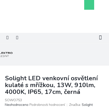
Přejít
Nákupní
na
košík
obsah
Solight LED venkovní osvětlení
kulaté s mřížkou, 13W, 910lm,
4000K, IP65, 17cm, černá
SOWO753
Průměrné
Neohodnoceno
Podrobnosti hodnocení
Značka:
Solight