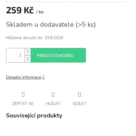
259 Kč
/ ks
Měrná
Skladem u dodavatele
(
>5 ks
)
cena:
Můžeme doručit do:
19.8.2026
PŘIDAT DO KOŠÍKU
Detailní informace
ZEPTAT SE
HLÍDAT
SDÍLET
Související produkty