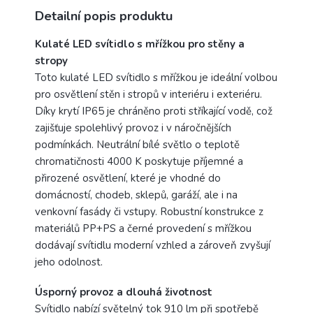
Detailní popis produktu
Kulaté LED svítidlo s mřížkou pro stěny a
stropy
Toto kulaté LED svítidlo s mřížkou je ideální volbou
pro osvětlení stěn i stropů v interiéru i exteriéru.
Díky krytí IP65 je chráněno proti stříkající vodě, což
zajišťuje spolehlivý provoz i v náročnějších
podmínkách. Neutrální bílé světlo o teplotě
chromatičnosti 4000 K poskytuje příjemné a
přirozené osvětlení, které je vhodné do
domácností, chodeb, sklepů, garáží, ale i na
venkovní fasády či vstupy. Robustní konstrukce z
materiálů PP+PS a černé provedení s mřížkou
dodávají svítidlu moderní vzhled a zároveň zvyšují
jeho odolnost.
Úsporný provoz a dlouhá životnost
Svítidlo nabízí světelný tok 910 lm při spotřebě