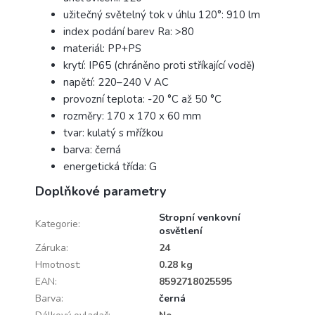
užitečný světelný tok v úhlu 120°: 910 lm
index podání barev Ra: >80
materiál: PP+PS
krytí: IP65 (chráněno proti stříkající vodě)
napětí: 220–240 V AC
provozní teplota: -20 °C až 50 °C
rozměry: 170 x 170 x 60 mm
tvar: kulatý s mřížkou
barva: černá
energetická třída: G
Doplňkové parametry
Stropní venkovní
Kategorie
:
osvětlení
Záruka
:
24
Hmotnost
:
0.28 kg
EAN
:
8592718025595
Barva
:
černá