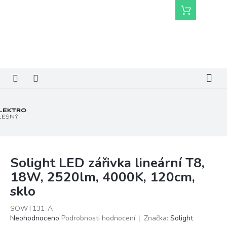
Přejít
Nákupní
na
košík
obsah
Solight LED zářivka lineární T8,
18W, 2520lm, 4000K, 120cm,
sklo
SOWT131-A
Průměrné
Neohodnoceno
Podrobnosti hodnocení
Značka:
Solight