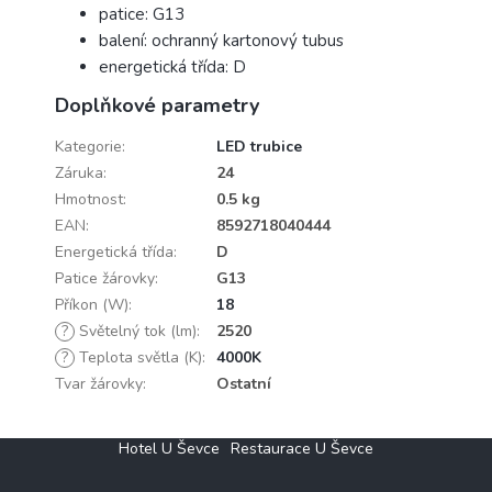
patice: G13
balení: ochranný kartonový tubus
energetická třída: D
Doplňkové parametry
Kategorie
:
LED trubice
Záruka
:
24
Hmotnost
:
0.5 kg
EAN
:
8592718040444
Energetická třída
:
D
Patice žárovky
:
G13
Příkon (W)
:
18
?
Světelný tok (lm)
:
2520
?
Teplota světla (K)
:
4000K
Tvar žárovky
:
Ostatní
Z
Hotel U Ševce
Restaurace U Ševce
á