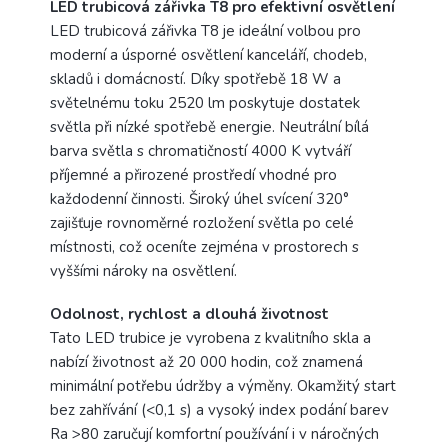
LED trubicová zářivka T8 pro efektivní osvětlení
LED trubicová zářivka T8 je ideální volbou pro
moderní a úsporné osvětlení kanceláří, chodeb,
skladů i domácností. Díky spotřebě 18 W a
světelnému toku 2520 lm poskytuje dostatek
světla při nízké spotřebě energie. Neutrální bílá
barva světla s chromatičností 4000 K vytváří
příjemné a přirozené prostředí vhodné pro
každodenní činnosti. Široký úhel svícení 320°
zajišťuje rovnoměrné rozložení světla po celé
místnosti, což oceníte zejména v prostorech s
vyššími nároky na osvětlení.
Odolnost, rychlost a dlouhá životnost
Tato LED trubice je vyrobena z kvalitního skla a
nabízí životnost až 20 000 hodin, což znamená
minimální potřebu údržby a výměny. Okamžitý start
bez zahřívání (<0,1 s) a vysoký index podání barev
Ra >80 zaručují komfortní používání i v náročných