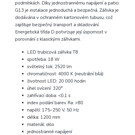
podmínkách. Díky jednostrannému napájení a patici
G13 je instalace jednoduchá a bezpečná. Zářivka je
dodávána v ochranném kartonovém tubusu, což
zajišťuje bezpečný transport a skladování.
Energetická třída D potvrzuje její úspornost v
porovnání s klasickými zářivkami.
LED trubicová zářivka T8
spotřeba: 18 W
světelný tok: 2520 lm
chromatičnost: 4000 K (neutrální bílá)
životnost LED: 20 000 hodin
úhel svícení: 320°
zahřívací doba: <0,1 s
index podání barev Ra: >80
napětí: 175–250 V, 50 Hz
délka: 1200 mm
materiál: sklo
jednostranné napájení