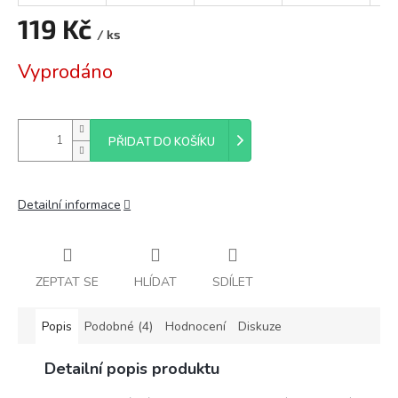
119 Kč
/ ks
Měrná
Vyprodáno
cena:
PŘIDAT DO KOŠÍKU
Detailní informace
ZEPTAT SE
HLÍDAT
SDÍLET
Popis
Podobné (4)
Hodnocení
Diskuze
Detailní popis produktu