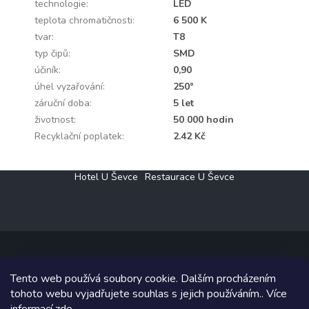
technologie
:
LED
teplota chromatičnosti
:
6 500 K
tvar
:
T8
typ čipů
:
SMD
účiník
:
0,90
úhel vyzařování
:
250°
záruční doba
:
5 let
životnost
:
50 000 hodin
Recyklační poplatek
:
2.42 Kč
Z
Hotel U Ševce
Restaurace U Ševce
á
p
a
t
í
Tento web používá soubory cookie. Dalším procházením
Copyright 2026
Elektro Klesný s.r.o.
. Všechna práva vyhrazena.
tohoto webu vyjadřujete souhlas s jejich používáním.. Více