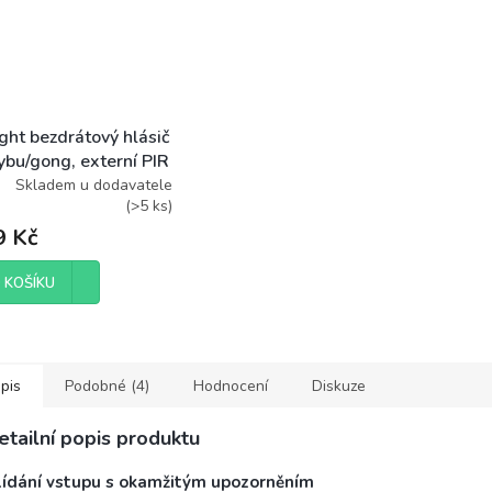
ght bezdrátový hlásič
ybu/gong, externí PIR
o, napájení bateriemi,
Skladem u dodavatele
(
>5 ks
)
9 Kč
 KOŠÍKU
pis
Podobné (4)
Hodnocení
Diskuze
etailní popis produktu
lídání vstupu s okamžitým upozorněním