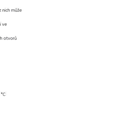
z nich může
i ve
h otvorů
 °C