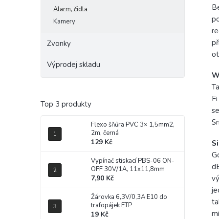
Be
Alarm, čidla
po
Kamery
re
př
Zvonky
ot
Výprodej skladu
W
Ta
Fi
Top 3 produkty
se
Sm
Flexo šňůra PVC 3× 1,5mm2,
2m, černá
129 Kč
Si
Go
Vypínač stiskací PBS-06 ON-
dB
OFF 30V/1A, 11x11,8mm
7,90 Kč
vý
je
Žárovka 6,3V/0,3A E10 do
ta
trafopájek ETP
mí
19 Kč