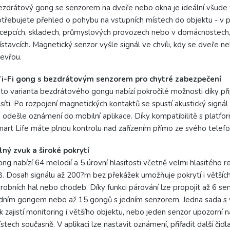
zdrátový gong se senzorem na dveře nebo okna je ideální všude
třebujete přehled o pohybu na vstupních místech do objektu - v p
cepcích, skladech, průmyslových provozech nebo v domácnostech, 
ístavcích. Magnetický senzor vyšle signál ve chvíli, kdy se dveře 
evřou.
i-Fi gong s bezdrátovým senzorem pro chytré zabezpečení
to varianta bezdrátového gongu nabízí pokročilé možnosti díky při
 síti. Po rozpojení magnetických kontaktů se spustí akustický signá
 odešle oznámení do mobilní aplikace. Díky kompatibilitě s platfo
art Life máte plnou kontrolu nad zařízením přímo ze svého telefo
lný zvuk a široké pokrytí
ng nabízí 64 melodií a 5 úrovní hlasitosti včetně velmi hlasitého 
. Dosah signálu až 200?m bez překážek umožňuje pokrytí i větších
robních hal nebo chodeb. Díky funkci párování lze propojit až 6 se
dním gongem nebo až 15 gongů s jedním senzorem. Jedna sada s 
k zajistí monitoring i většího objektu, nebo jeden senzor upozorní n
stech současně. V aplikaci lze nastavit oznámení, přiřadit další čid