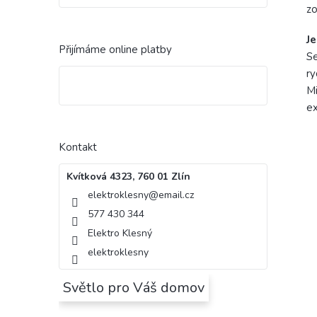
zo
Je
Přijímáme online platby
Se
ry
Mi
ex
Kontakt
Kvítková 4323, 760 01 Zlín
elektroklesny
@
email.cz
577 430 344
Elektro Klesný
elektroklesny
Světlo pro Váš domov