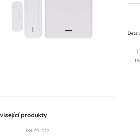
Detail
TI
visející produkty
Kód:
SO1D22