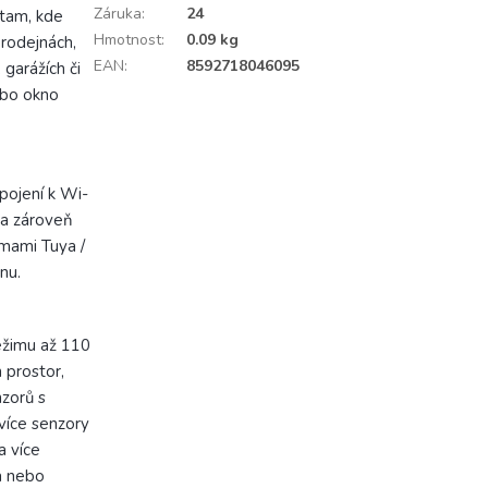
Záruka
:
24
 tam, kde
Hmotnost
:
0.09 kg
rodejnách,
EAN
:
8592718046095
garážích či
nebo okno
pojení k Wi-
l a zároveň
rmami Tuya /
nu.
režimu až 110
 prostor,
nzorů s
více senzory
a více
la nebo