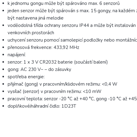
k jednomu gongu může být spárováno max. 6 senzorů
jeden senzor může být spárován s max. 15 gongy, na každém 
být nastavena jiná melodie
voděodolná třída ochrany senzoru IP44 a může být instalován 
venkovních prostorách
uchycení senzoru pomocí samolepicí podložky nebo montážníc
přenosová frekvence: 433,92 MHz
napájení:
senzor: 1 x 3 V CR2032 baterie (součástí balení)
gong: AC 230 V~ – do zásuvky
spotřeba energie:
přijímač (gong) v pracovním/klidovém režimu: <0,4 W
vysílač (senzor) v pracovním režimu: <10 mW
pracovní teplota: senzor -20 °C až +40 °C, gong -10 °C až +45
doplňkové/náhradní čidlo: 1D23T