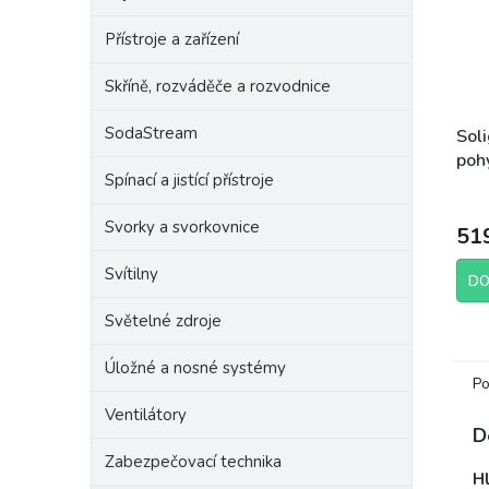
Přístroje a zařízení
Skříně, rozváděče a rozvodnice
SodaStream
Soli
poh
Spínací a jistící přístroje
čidl
bílý
Svorky a svorkovnice
51
Svítilny
DO
Světelné zdroje
Úložné a nosné systémy
Po
Ventilátory
D
Zabezpečovací technika
H