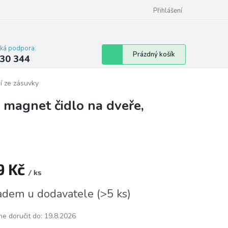
omu nebo bytu
Přihlášení
cká podpora:
Nákupní
Prázdný košík
30 344
košík
í ze zásuvky
 magnet čidlo na dveře,
9 Kč
/ ks
á
adem u dodavatele
(
>5 ks
)
e doručit do:
19.8.2026