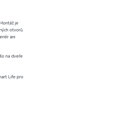
 Montáž je
ných otvorů.
riér ani
lo na dveře
mart Life pro