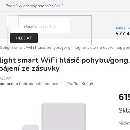
Podmínky ochrany osobních údajů
Jak správně vybrat osvětlení do d
Zákazni
577 4
HLEDAT
Solight smart WiFi hlásič pohybu/gong, magnet čidlo na dveře, napájen
light smart WiFi hlásič pohybu/gong,
pájení ze zásuvky
23WIFI
ěrné
odnoceno
Podrobnosti hodnocení
Značka:
Solight
ocení
61
ktu
Měrn
Skl
cena:
iček.
Můžem