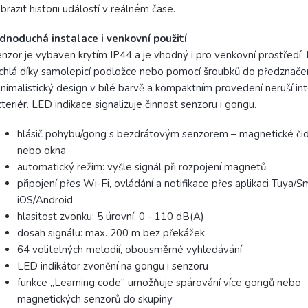
brazit historii událostí v reálném čase.
dnoduchá instalace i venkovní použití
nzor je vybaven krytím IP44 a je vhodný i pro venkovní prostředí.
chlá díky samolepicí podložce nebo pomocí šroubků do předznače
nimalistický design v bílé barvě a kompaktním provedení neruší inte
teriér. LED indikace signalizuje činnost senzoru i gongu.
hlásič pohybu/gong s bezdrátovým senzorem – magnetické čid
nebo okna
automatický režim: vyšle signál při rozpojení magnetů
připojení přes Wi-Fi, ovládání a notifikace přes aplikaci Tuya/S
iOS/Android
hlasitost zvonku: 5 úrovní, 0 - 110 dB(A)
dosah signálu: max. 200 m bez překážek
64 volitelných melodií, obousměrné vyhledávání
LED indikátor zvonění na gongu i senzoru
funkce „Learning code“ umožňuje spárování více gongů nebo
magnetických senzorů do skupiny