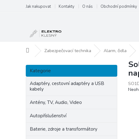
Přejít
Jak nakupovat
Kontakty
O nás
Obchodní podmínky
na
obsah
Domů
Zabezpečovací technika
Alarm, čidla
So
P
Přeskočit
o
Kategorie
na
kategorie
s
t
Adaptéry, cestovní adaptéry a USB
SO1D
kabely
Prům
Neoh
r
hodn
a
produ
Antény, TV, Audio, Video
n
je
n
0,0
Autopříslušenství
í
z
p
5
Baterie, zdroje a transformátory
hvězd
a
n