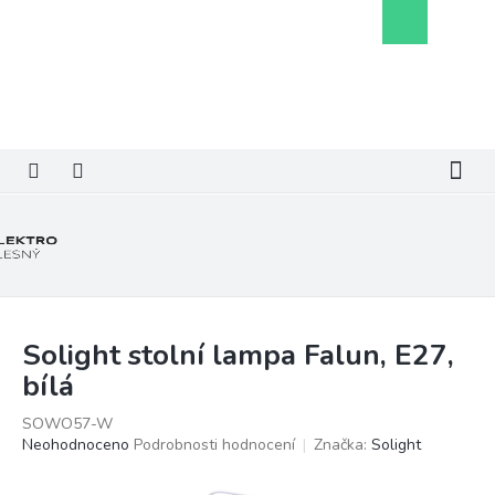
Přejít
Nákupní
na
košík
obsah
Solight stolní lampa Falun, E27,
bílá
SOWO57-W
Průměrné
Neohodnoceno
Podrobnosti hodnocení
Značka:
Solight
hodnocení
produktu