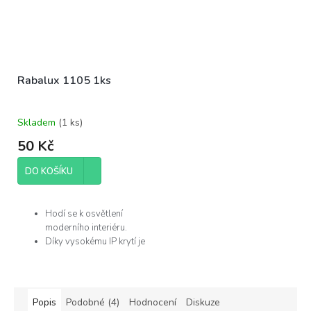
Rabalux 1105 1ks
Skladem
(
1 ks
)
50 Kč
DO KOŠÍKU
Hodí se k osvětlení
moderního interiéru.
Díky vysokému IP krytí je
můžete použít v
koupelně.
Žárovka není součástí
balení.
Popis
Podobné (4)
Hodnocení
Diskuze