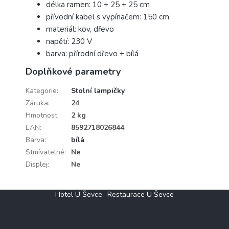
délka ramen: 10 + 25 + 25 cm
přívodní kabel s vypínačem: 150 cm
materiál: kov, dřevo
napětí: 230 V
barva: přírodní dřevo + bílá
Doplňkové parametry
Kategorie
:
Stolní lampičky
Záruka
:
24
Hmotnost
:
2 kg
EAN
:
8592718026844
Barva
:
bílá
Stmívatelné
:
Ne
Displej
:
Ne
Z
Hotel U Ševce
Restaurace U Ševce
á
p
a