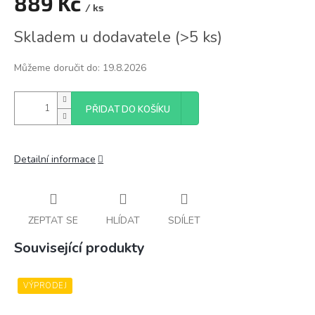
889 Kč
/ ks
Měrná
Skladem u dodavatele
(
>5 ks
)
cena:
Můžeme doručit do:
19.8.2026
PŘIDAT DO KOŠÍKU
Detailní informace
ZEPTAT SE
HLÍDAT
SDÍLET
Související produkty
VÝPRODEJ