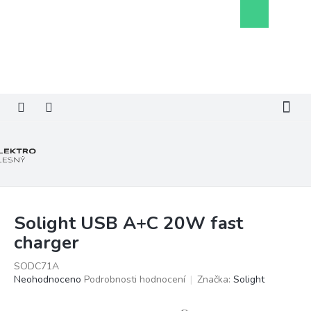
Přejít
Nákupní
na
košík
obsah
Solight USB A+C 20W fast
charger
SODC71A
Průměrné
Neohodnoceno
Podrobnosti hodnocení
Značka:
Solight
hodnocení
produktu