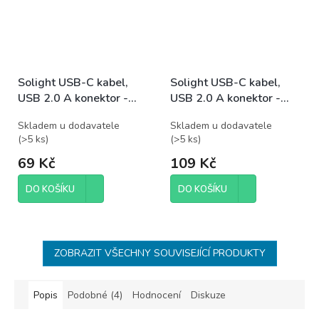
Solight USB-C kabel,
Solight USB-C kabel,
USB 2.0 A konektor -
USB 2.0 A konektor -
USB-C 3.1 konektor,
USB-C 3.1 konektor,
Skladem u dodavatele
Skladem u dodavatele
silikon, 0,5m
silikon, 2m
(
>5 ks
)
(
>5 ks
)
69 Kč
109 Kč
DO KOŠÍKU
DO KOŠÍKU
ZOBRAZIT VŠECHNY SOUVISEJÍCÍ PRODUKTY
Popis
Podobné (4)
Hodnocení
Diskuze