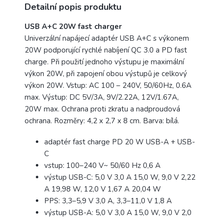
Detailní popis produktu
USB A+C 20W fast charger
Univerzální napájecí adaptér USB A+C s výkonem
20W podporující rychlé nabíjení QC 3.0 a PD fast
charge. Při použití jednoho výstupu je maximální
výkon 20W, při zapojení obou výstupů je celkový
výkon 20W. Vstup: AC 100 – 240V, 50/60Hz, 0.6A
max. Výstup: DC 5V/3A, 9V/2.22A, 12V/1.67A,
20W max. Ochrana proti zkratu a nadproudová
ochrana. Rozměry: 4,2 x 2,7 x 8 cm. Barva: bílá.
adaptér fast charge PD 20 W USB-A + USB-
C
vstup: 100–240 V~ 50/60 Hz 0,6 A
výstup USB-C: 5,0 V 3,0 A 15,0 W, 9,0 V 2,22
A 19,98 W, 12,0 V 1,67 A 20,04 W
PPS: 3,3–5,9 V 3,0 A, 3,3–11,0 V 1,8 A
výstup USB-A: 5,0 V 3,0 A 15,0 W, 9,0 V 2,0