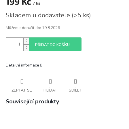
199 Kč
/ ks
Měrná
Skladem u dodavatele
(
>5 ks
)
cena:
Můžeme doručit do:
19.8.2026
PŘIDAT DO KOŠÍKU
Detailní informace
ZEPTAT SE
HLÍDAT
SDÍLET
Související produkty