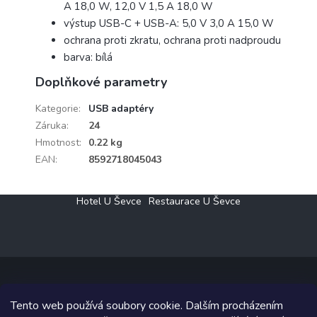
A 18,0 W, 12,0 V 1,5 A 18,0 W
výstup USB-C + USB-A: 5,0 V 3,0 A 15,0 W
ochrana proti zkratu, ochrana proti nadproudu
barva: bílá
Doplňkové parametry
Kategorie
:
USB adaptéry
Záruka
:
24
Hmotnost
:
0.22 kg
EAN
:
8592718045043
Z
Hotel U Ševce
Restaurace U Ševce
á
p
a
t
í
Tento web používá soubory cookie. Dalším procházením
Copyright 2026
Elektro Klesný s.r.o.
. Všechna práva vyhrazena.