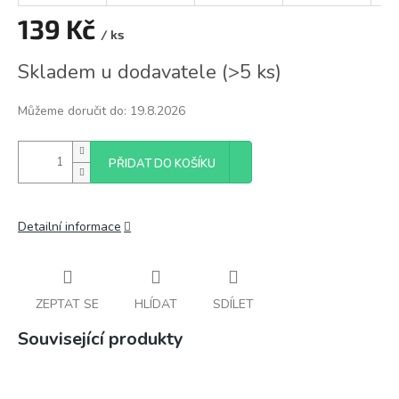
139 Kč
/ ks
Měrná
Skladem u dodavatele
(
>5 ks
)
cena:
Můžeme doručit do:
19.8.2026
PŘIDAT DO KOŠÍKU
Detailní informace
ZEPTAT SE
HLÍDAT
SDÍLET
Související produkty