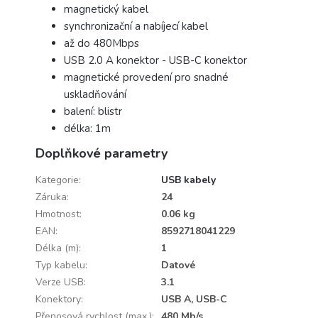
magnetický kabel
synchronizační a nabíjecí kabel
až do 480Mbps
USB 2.0 A konektor - USB-C konektor
magnetické provedení pro snadné
uskladňování
balení: blistr
délka: 1m
Doplňkové parametry
Kategorie
:
USB kabely
Záruka
:
24
Hmotnost
:
0.06 kg
EAN
:
8592718041229
Délka (m)
:
1
Typ kabelu
:
Datové
Verze USB
:
3.1
Konektory
:
USB A, USB-C
Přenosová rychlost (max.)
:
480 Mb/s