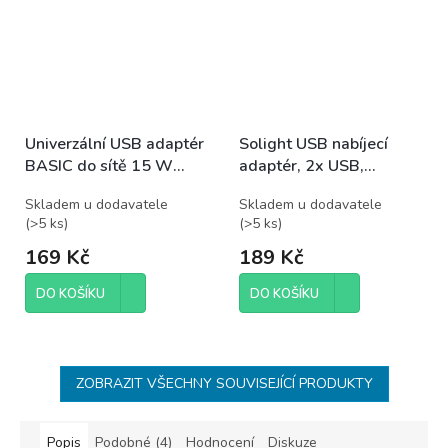
Univerzální USB adaptér
Solight USB nabíjecí
BASIC do sítě 15 W
adaptér, 2x USB,
max.
3100mA max., AC
Skladem u dodavatele
Skladem u dodavatele
230V, černý
(
>5 ks
)
(
>5 ks
)
169 Kč
189 Kč
DO KOŠÍKU
DO KOŠÍKU
ZOBRAZIT VŠECHNY SOUVISEJÍCÍ PRODUKTY
Popis
Podobné (4)
Hodnocení
Diskuze