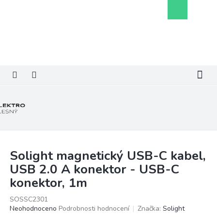
Přejít
Nákupní
na
košík
obsah
Solight magnetický USB-C kabel,
USB 2.0 A konektor - USB-C
konektor, 1m
SOSSC2301
Průměrné
Neohodnoceno
Podrobnosti hodnocení
Značka:
Solight