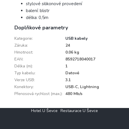
stylové silikonové provedení
balení: blistr
délka: 0,5m
Doplňkové parametry
Kategorie
:
USB kabely
Záruka
:
24
Hmotnost
:
0.06 kg
EAN
:
8592718040017
Délka (m)
:
1
Typ kabelu
:
Datové
Verze USB
:
3.1
Konektory
:
USB-C, Lightning
Přenosová rychlost (max.)
:
480 Mb/s
Z
Hotel U Ševce
Restaurace U Ševce
á
p