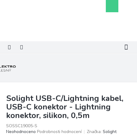
Přejít
Nákupní
na
košík
obsah
Solight USB-C/Lightning kabel,
USB-C konektor - Lightning
konektor, silikon, 0,5m
SOSSC19005-S
Průměrné
Neohodnoceno
Podrobnosti hodnocení
Značka:
Solight