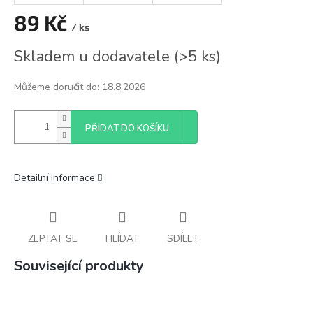
89 Kč
/ ks
Měrná
Skladem u dodavatele
(
>5 ks
)
cena:
Můžeme doručit do:
18.8.2026
PŘIDAT DO KOŠÍKU
Detailní informace
ZEPTAT SE
HLÍDAT
SDÍLET
Související produkty