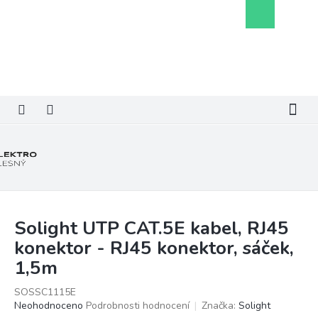
Přejít
Nákupní
na
košík
obsah
Solight UTP CAT.5E kabel, RJ45
konektor - RJ45 konektor, sáček,
1,5m
SOSSC1115E
Průměrné
Neohodnoceno
Podrobnosti hodnocení
Značka:
Solight