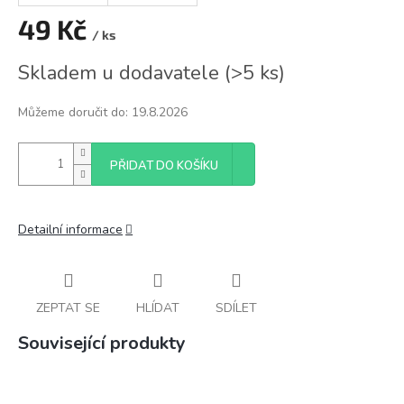
49 Kč
/ ks
Měrná
Skladem u dodavatele
(
>5 ks
)
cena:
Můžeme doručit do:
19.8.2026
PŘIDAT DO KOŠÍKU
Detailní informace
ZEPTAT SE
HLÍDAT
SDÍLET
Související produkty