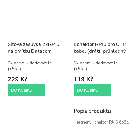
Síťová zásuvka 2xRJ45
Konektor RJ45 pro UTP
na omítku Datacom
kabel (drát), průhledný
Skladem u dodavatele
Skladem u dodavatele
(
>5 ks
)
(
>5 ks
)
229 Kč
119 Kč
DO KOŠÍKU
DO KOŠÍKU
Popis produktu
Nestíněný konektor RJ45 8p8c.
Pro vodič drát, kulatý kabel.
Neskládaný.