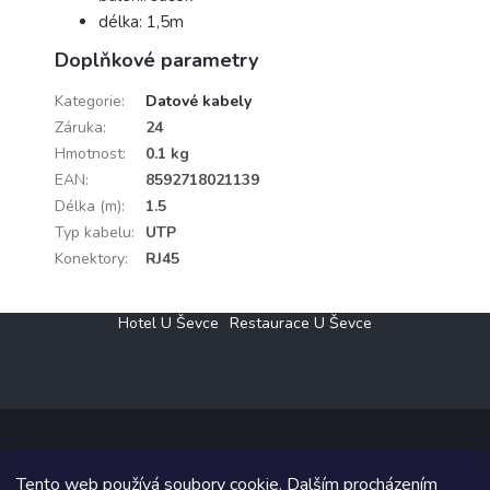
délka: 1,5m
Doplňkové parametry
Kategorie
:
Datové kabely
Záruka
:
24
Hmotnost
:
0.1 kg
EAN
:
8592718021139
Délka (m)
:
1.5
Typ kabelu
:
UTP
Konektory
:
RJ45
Z
Hotel U Ševce
Restaurace U Ševce
á
p
a
t
í
Tento web používá soubory cookie. Dalším procházením