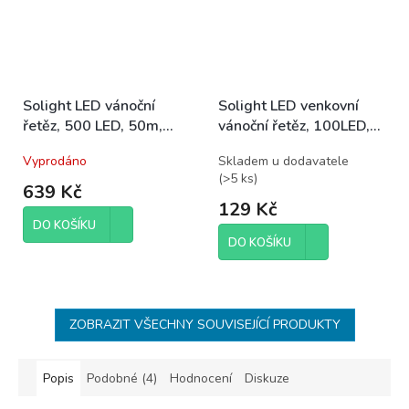
Solight LED vánoční
Solight LED venkovní
řetěz, 500 LED, 50m,
vánoční řetěz, 100LED,
přívod 5m, IP44, teplá
10m, 3m přívod, 8
Vyprodáno
Skladem u dodavatele
bílá
funkcí, IP44. 3x AA,
(
>5 ks
)
studená bílá
639 Kč
129 Kč
DO KOŠÍKU
DO KOŠÍKU
ZOBRAZIT VŠECHNY SOUVISEJÍCÍ PRODUKTY
Popis
Podobné (4)
Hodnocení
Diskuze