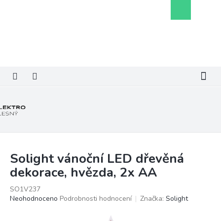
Přejít
Nákupní
na
košík
obsah
Solight vánoční LED dřevěná
dekorace, hvězda, 2x AA
SO1V237
Průměrné
Neohodnoceno
Podrobnosti hodnocení
Značka:
Solight
hodnocení
produktu