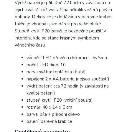
Výdrž baterií je přibližně 72 hodin v závislosti na
jejich kvalitě, což vystačí na několik večerů plných
pohody. Dekorace je dodávána v barevné krabici,
takže je vhodná i jako dárek pro vaše blízké.
Stupeň krytí IP20 zaručuje bezpečné použití v
interiéru, kde se stane krásným symbolem
vánočního času.
vánoční LED dřevěná dekorace - hvězda
počet LED diod: 10
barva světla: teplá bílá (žlutá)
napájení: 2 x AA baterie (nejsou součástí)
výdrž baterií: cca 72 hodin (v závislosti na
kvalitě baterií)
stupeň krytí: IP20 (vnitřní použití)
rozměr: 40 x 14 x 5 cm
barva: bílá + přírodní dřevo
balení: barevná krabice
Doplňkové parametry