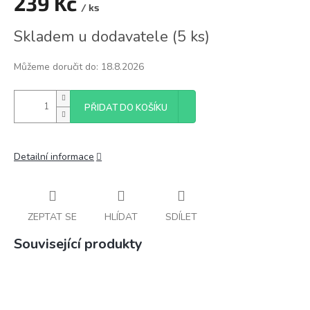
239 Kč
/ ks
Měrná
Skladem u dodavatele
(
5 ks
)
cena:
Můžeme doručit do:
18.8.2026
PŘIDAT DO KOŠÍKU
Detailní informace
ZEPTAT SE
HLÍDAT
SDÍLET
Související produkty