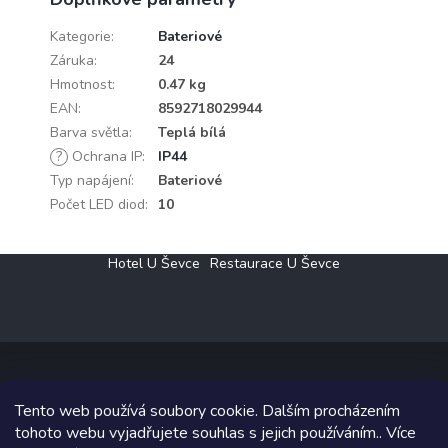
Kategorie
:
Bateriové
Záruka
:
24
Hmotnost
:
0.47 kg
EAN
:
8592718029944
Barva světla
:
Teplá bílá
?
Ochrana IP
:
IP44
Typ napájení
:
Bateriové
Počet LED diod
:
10
Z
Hotel U Ševce
Restaurace U Ševce
á
p
a
t
í
Tento web používá soubory cookie. Dalším procházením
Copyright 2026
Elektro Klesný s.r.o.
. Všechna práva vyhrazena.
tohoto webu vyjadřujete souhlas s jejich používáním.. Více