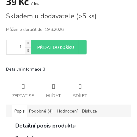
39 Kč
/ ks
Měrná
Skladem u dodavatele
(
>5 ks
)
cena:
Můžeme doručit do:
19.8.2026
PŘIDAT DO KOŠÍKU
Detailní informace
ZEPTAT SE
HLÍDAT
SDÍLET
Popis
Podobné (4)
Hodnocení
Diskuze
Detailní popis produktu