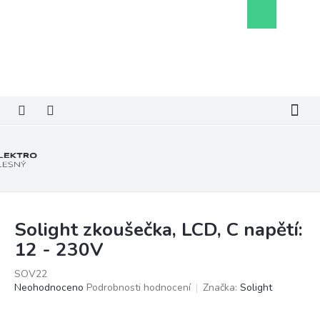
Přejít
Nákupní
na
košík
obsah
Solight zkoušečka, LCD, C napětí:
12 - 230V
SOV22
Průměrné
Neohodnoceno
Podrobnosti hodnocení
Značka:
Solight
hodnocení
produktu