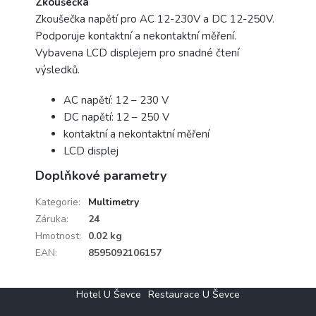
Zkoušečka
Zkoušečka napětí pro AC 12-230V a DC 12-250V.
Podporuje kontaktní a nekontaktní měření.
Vybavena LCD displejem pro snadné čtení
výsledků.
AC napětí: 12 – 230 V
DC napětí: 12 – 250 V
kontaktní a nekontaktní měření
LCD displej
Doplňkové parametry
Kategorie
:
Multimetry
Záruka
:
24
Hmotnost
:
0.02 kg
EAN
:
8595092106157
Z
Hotel U Ševce
Restaurace U Ševce
á