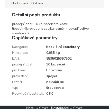
Hodnocení
Diskuze
Detailní popis produktu
prodejní obal: 10 ks, sáček|pro koax:
libovolný|provedení: spojka|rozměr: neuvádí se|typ:
šroubovací
Doplňkové parametry
Kategorie
:
Koaxiální konektory
Hmotnost
:
0.035 kg
EAN
:
8595025357502
prodejní obal
:
10 ks, sáček
pro koax
:
libovolný
provedení
:
spojka
rozměr
:
neuvádí se
typ
:
šroubovací
Recyklační poplatek
:
0 Kč
Z
Hotel U Ševce
Restaurace U Ševce