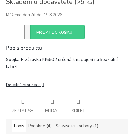
Skladem u dodavatele
(
>5 ks
)
cena:
Můžeme doručit do:
19.8.2026
PŘIDAT DO KOŠÍKU
Popis produktu
Spojka F-zásuvka M5602 určená k napojení na koaxiální
kabel.
Detailní informace
ZEPTAT SE
HLÍDAT
SDÍLET
Popis
Podobné (4)
Související soubory (1)