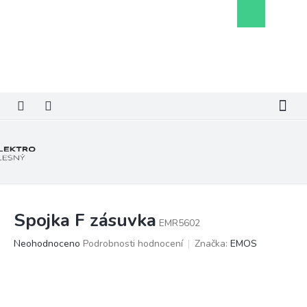
Přejít
Nákupní
na
košík
obsah
Spojka F zásuvka
EMR5602
Průměrné
Neohodnoceno
Podrobnosti hodnocení
Značka:
EMOS
hodnocení
produktu
je
0,0