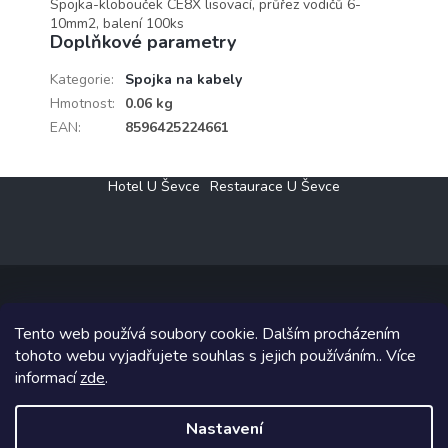
Spojka-klobouček CE8X lisovací, průřez vodičů 6-
10mm2, balení 100ks
Doplňkové parametry
Kategorie
:
Spojka na kabely
Hmotnost
:
0.06 kg
EAN
:
8596425224661
Z
Hotel U Ševce
Restaurace U Ševce
á
p
a
t
í
Tento web používá soubory cookie. Dalším procházením
Copyright 2026
Elektro Klesný s.r.o.
. Všechna práva vyhrazena.
tohoto webu vyjadřujete souhlas s jejich používáním.. Více
informací
zde
.
Grafický návrh vytvořil a na Shoptet implementoval
Tomáš Hlad
&
Shoptetak.cz
.
Nastavení