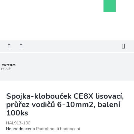
Přejít
Nákupní
na
košík
obsah
Spojka-klobouček CE8X lisovací,
průřez vodičů 6-10mm2, balení
100ks
HAL913-100
Průměrné
Neohodnoceno
Podrobnosti hodnocení