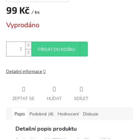
99 Kč
/ ks
Měrná
Vyprodáno
cena:
PŘIDAT DO KOŠÍKU
Detailní informace
ZEPTAT SE
HLÍDAT
SDÍLET
Popis
Podobné (4)
Hodnocení
Diskuze
Detailní popis produktu