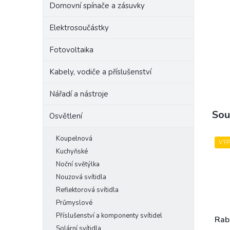
Domovní spínače a zásuvky
e
l
Elektrosoučástky
Fotovoltaika
Kabely, vodiče a příslušenství
Nářadí a nástroje
Sou
Osvětlení
Koupelnová
VÝ
Kuchyňské
Noční světýlka
Nouzová svítidla
Reflektorová svítidla
Průmyslové
Příslušenství a komponenty svítidel
Rab
Solární svítidla