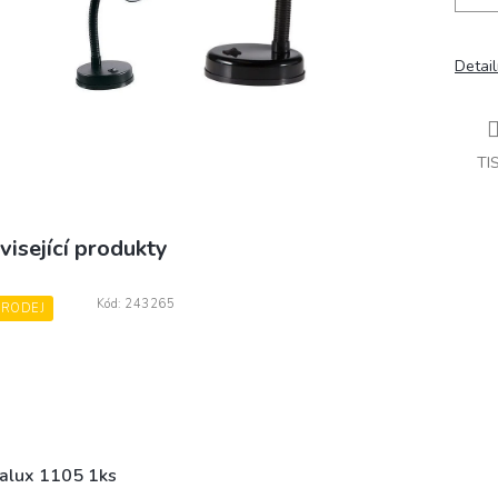
Detail
TI
visející produkty
Kód:
243265
PRODEJ
alux 1105 1ks