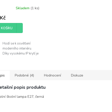
Skladem
(
1 ks
)
 Kč
 KOŠÍKU
Hodí se k osvětlení
moderního interiéru.
Díky vysokému IP krytí je
můžete použít v
koupelně.
Žárovka není součástí
balení.
pis
Podobné (4)
Hodnocení
Diskuze
obce
etailní popis produktu
lux
olní školní lampa E27, černá