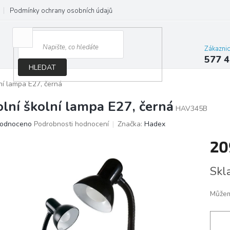
Podmínky ochrany osobních údajů
Jak správně vybrat osvětlení do d
Zákazni
577 4
HLEDAT
lní lampa E27, černá
olní školní lampa E27, černá
HAV345B
ěrné
odnoceno
Podrobnosti hodnocení
Značka:
Hadex
ocení
20
ktu
Měrn
Skl
cena:
iček.
Můžem