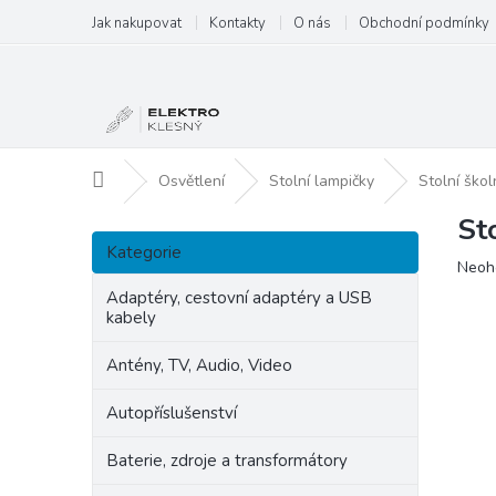
Přejít
Jak nakupovat
Kontakty
O nás
Obchodní podmínky
na
obsah
Domů
Osvětlení
Stolní lampičky
Stolní ško
St
P
Přeskočit
o
Kategorie
kategorie
Prům
Neoh
s
hodn
t
Adaptéry, cestovní adaptéry a USB
produ
kabely
r
je
a
0,0
Antény, TV, Audio, Video
n
z
5
n
Autopříslušenství
hvězd
í
p
Baterie, zdroje a transformátory
a
n