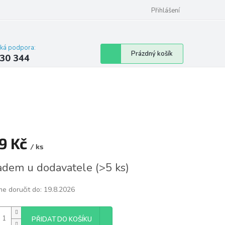
omu nebo bytu
Přihlášení
cká podpora:
Nákupní
Prázdný košík
30 344
košík
9 Kč
/ ks
á
adem u dodavatele
(
>5 ks
)
e doručit do:
19.8.2026
PŘIDAT DO KOŠÍKU