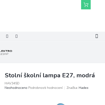
Přejít
Nákupní
na
košík
obsah
Stolní školní lampa E27, modrá
HAV345D
Průměrné
Neohodnoceno
Podrobnosti hodnocení
Značka:
Hadex
hodnocení
produktu
je