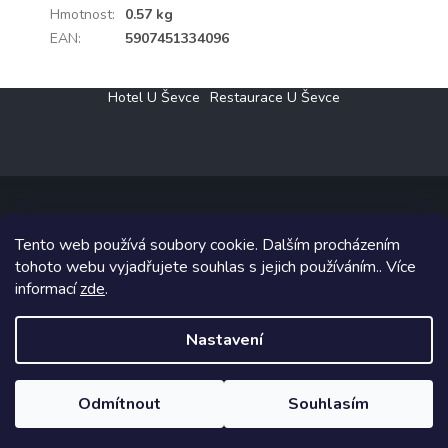
Hmotnost
:
0.57 kg
EAN
:
5907451334096
Z
Hotel U Ševce
Restaurace U Ševce
á
p
a
t
í
Tento web používá soubory cookie. Dalším procházením
Copyright 2026
Elektro Klesný s.r.o.
. Všechna práva vyhrazena.
tohoto webu vyjadřujete souhlas s jejich používáním.. Více
informací
zde
.
Grafický návrh vytvořil a na Shoptet implementoval
Tomáš Hlad
&
Shoptetak.cz
.
Nastavení
Vytvořil Shoptet
Odmítnout
Souhlasím