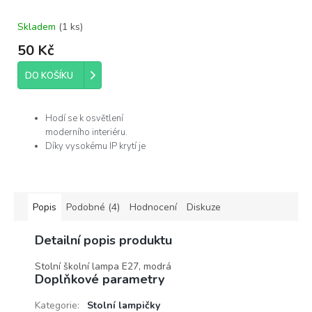
Skladem
(
1 ks
)
50 Kč
DO KOŠÍKU
Hodí se k osvětlení
moderního interiéru.
Díky vysokému IP krytí je
můžete použít v
koupelně.
Žárovka není součástí
balení.
Popis
Podobné (4)
Hodnocení
Diskuze
Výrobce
Detailní popis produktu
Rabalux
Stolní školní lampa E27, modrá
Doplňkové parametry
Kategorie
:
Stolní lampičky