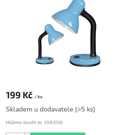
0,0
z
5
hvězdiček.
199 Kč
/ ks
Měrná
Skladem u dodavatele
(
>5 ks
)
cena:
Můžeme doručit do:
19.8.2026