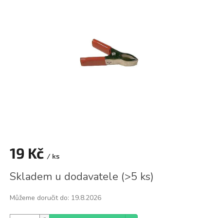
0,0
z
5
hvězdiček.
19 Kč
/ ks
Měrná
Skladem u dodavatele
(
>5 ks
)
cena:
Můžeme doručit do:
19.8.2026