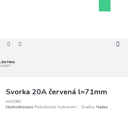
Přejít
Nákupní
na
košík
obsah
Svorka 20A červená l=71mm
HAD982
Průměrné
Neohodnoceno
Podrobnosti hodnocení
Značka:
Hadex
hodnocení
produktu
je