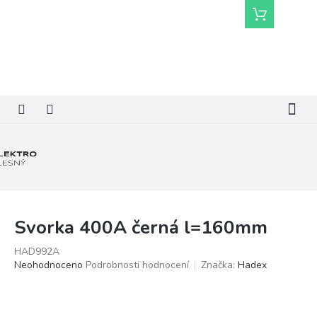
Přejít
Nákupní
na
košík
obsah
Svorka 400A černá l=160mm
HAD992A
Průměrné
Neohodnoceno
Podrobnosti hodnocení
Značka:
Hadex
hodnocení
produktu
je