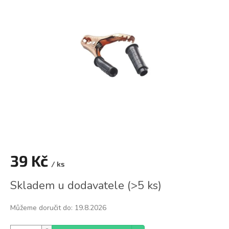
0,0
z
5
hvězdiček.
39 Kč
/ ks
Měrná
Skladem u dodavatele
(
>5 ks
)
cena:
Můžeme doručit do:
19.8.2026