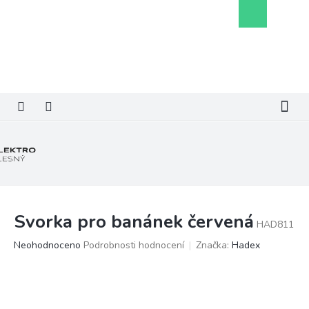
Přejít
Nákupní
na
košík
obsah
Svorka pro banánek červená
HAD811
Průměrné
Neohodnoceno
Podrobnosti hodnocení
Značka:
Hadex
hodnocení
produktu
je
0,0