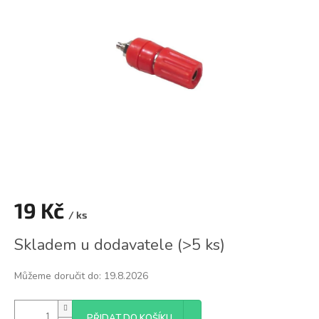
z
5
hvězdiček.
19 Kč
/ ks
Měrná
Skladem u dodavatele
(
>5 ks
)
cena:
Můžeme doručit do:
19.8.2026
PŘIDAT DO KOŠÍKU