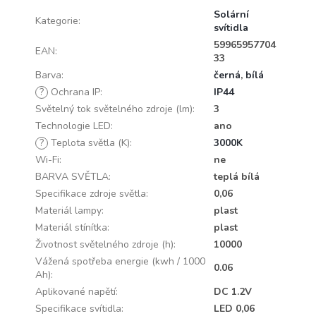
Solární
Kategorie
:
svítidla
59965957704
EAN
:
33
Barva
:
černá
,
bílá
?
Ochrana IP
:
IP44
Světelný tok světelného zdroje (lm)
:
3
Technologie LED
:
ano
?
Teplota světla (K)
:
3000K
Wi-Fi
:
ne
BARVA SVĚTLA
:
teplá bílá
Specifikace zdroje světla
:
0,06
Materiál lampy
:
plast
Materiál stínítka
:
plast
Životnost světelného zdroje (h)
:
10000
Vážená spotřeba energie (kwh / 1000
0.06
Ah)
:
Aplikované napětí
:
DC 1.2V
Specifikace svítidla
:
LED 0,06