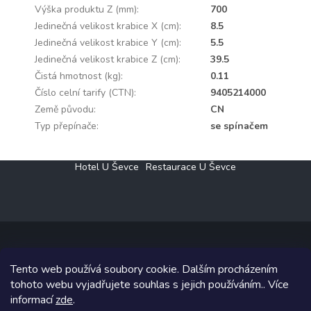
Výška produktu Z (mm)
:
700
Jedinečná velikost krabice X (cm)
:
8.5
Jedinečná velikost krabice Y (cm)
:
5.5
Jedinečná velikost krabice Z (cm)
:
39.5
Čistá hmotnost (kg)
:
0.11
Číslo celní tarify (CTN)
:
9405214000
Země původu
:
CN
Typ přepínače
:
se spínačem
Z
Hotel U Ševce
Restaurace U Ševce
á
p
a
t
í
Tento web používá soubory cookie. Dalším procházením
Copyright 2026
Elektro Klesný s.r.o.
. Všechna práva vyhrazena.
tohoto webu vyjadřujete souhlas s jejich používáním.. Více
informací
zde
.
Grafický návrh vytvořil a na Shoptet implementoval
Tomáš Hlad
&