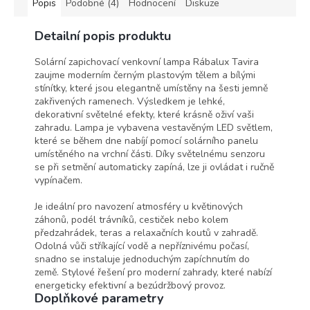
Popis
Podobné (4)
Hodnocení
Diskuze
Detailní popis produktu
Solární zapichovací venkovní lampa Rábalux Tavira
zaujme moderním černým plastovým tělem a bílými
stínítky, které jsou elegantně umístěny na šesti jemně
zakřivených ramenech. Výsledkem je lehké,
dekorativní světelné efekty, které krásně oživí vaši
zahradu. Lampa je vybavena vestavěným LED světlem,
které se během dne nabíjí pomocí solárního panelu
umístěného na vrchní části. Díky světelnému senzoru
se při setmění automaticky zapíná, lze ji ovládat i ručně
vypínačem.
Je ideální pro navození atmosféry u květinových
záhonů, podél trávníků, cestiček nebo kolem
předzahrádek, teras a relaxačních koutů v zahradě.
Odolná vůči stříkající vodě a nepříznivému počasí,
snadno se instaluje jednoduchým zapíchnutím do
země. Stylové řešení pro moderní zahrady, které nabízí
energeticky efektivní a bezúdržbový provoz.
Doplňkové parametry