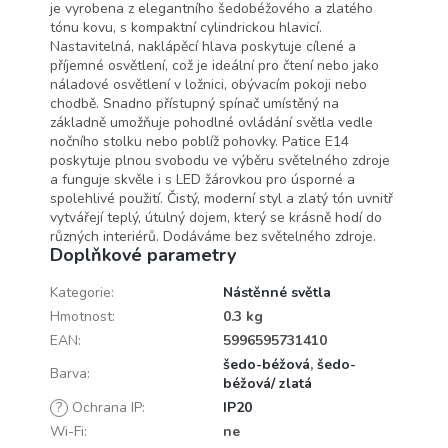
je vyrobena z elegantního šedobéžového a zlatého
tónu kovu, s kompaktní cylindrickou hlavicí.
Nastavitelná, naklápěcí hlava poskytuje cílené a
příjemné osvětlení, což je ideální pro čtení nebo jako
náladové osvětlení v ložnici, obývacím pokoji nebo
chodbě. Snadno přístupný spínač umístěný na
základně umožňuje pohodlné ovládání světla vedle
nočního stolku nebo poblíž pohovky. Patice E14
poskytuje plnou svobodu ve výběru světelného zdroje
a funguje skvěle i s LED žárovkou pro úsporné a
spolehlivé použití. Čistý, moderní styl a zlatý tón uvnitř
vytvářejí teplý, útulný dojem, který se krásně hodí do
různých interiérů. Dodáváme bez světelného zdroje.
Doplňkové parametry
Kategorie
:
Nástěnné světla
Hmotnost
:
0.3 kg
EAN
:
5996595731410
šedo-béžová
,
šedo-
Barva
:
béžová/ zlatá
?
Ochrana IP
:
IP20
Wi-Fi
:
ne