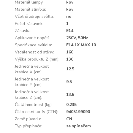
Materiál lampy
:
kov
Materiál stínítka
:
kov
Včetně zdroje světla
:
ne
Počet zásuviek
:
1
Zásuvka
:
E14
Aplikované napětí
:
230V, 50Hz
Specifikace svítidla
:
E14 1X MAX 10
Vzdálenost od stěny
:
160
Výška produktu Z (mm)
:
130
Jedinečná velikost
12.5
krabice X (cm)
:
Jedinečná velikost
9.5
krabice Y (cm)
:
Jedinečná velikost
13.5
krabice Z (cm)
:
Čistá hmotnost (kg)
:
0.235
Číslo celní tarify (CTN)
:
9405199090
Země původu
:
CN
Typ přepínače
:
se spínačem