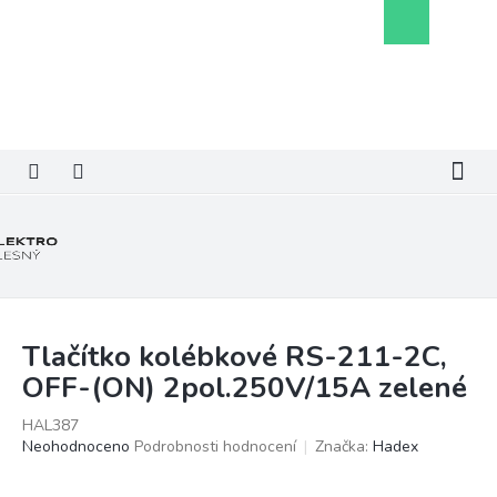
Přejít
Nákupní
na
košík
obsah
Tlačítko kolébkové RS-211-2C,
OFF-(ON) 2pol.250V/15A zelené
HAL387
Průměrné
Neohodnoceno
Podrobnosti hodnocení
Značka:
Hadex
hodnocení
produktu