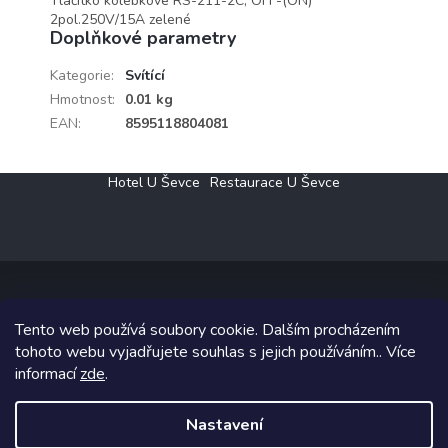
Tlačítko kolébkové RS-211-2C, OFF-(ON)
2pol.250V/15A zelené
Doplňkové parametry
Kategorie
:
Svítící
Hmotnost
:
0.01 kg
EAN
:
8595118804081
Z
Hotel U Ševce
Restaurace U Ševce
á
p
a
t
í
Tento web používá soubory cookie. Dalším procházením
Copyright 2026
Elektro Klesný s.r.o.
. Všechna práva vyhrazena.
tohoto webu vyjadřujete souhlas s jejich používáním.. Více
informací
zde
.
Grafický návrh vytvořil a na Shoptet implementoval
Tomáš Hlad
&
Shoptetak.cz
.
Nastavení