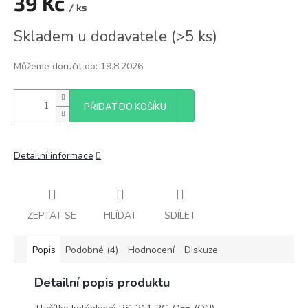
39 Kč
/ ks
Měrná
Skladem u dodavatele
(
>5 ks
)
cena:
Můžeme doručit do:
19.8.2026
PŘIDAT DO KOŠÍKU
Detailní informace
ZEPTAT SE
HLÍDAT
SDÍLET
Popis
Podobné (4)
Hodnocení
Diskuze
Detailní popis produktu