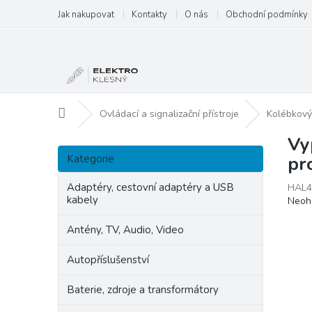
Přejít
Jak nakupovat
Kontakty
O nás
Obchodní podmínky
na
obsah
Domů
Ovládací a signalizační přístroje
Kolébkový
Vy
P
Přeskočit
o
Kategorie
pr
kategorie
s
t
Adaptéry, cestovní adaptéry a USB
HAL4
kabely
Prům
Neoh
r
hodn
a
produ
Antény, TV, Audio, Video
n
je
n
0,0
Autopříslušenství
í
z
p
5
Baterie, zdroje a transformátory
hvězd
a
n