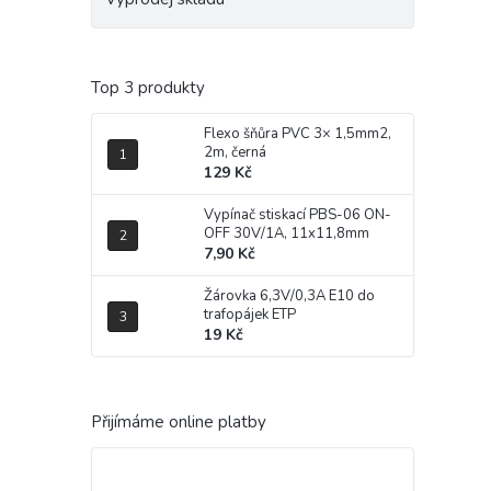
Top 3 produkty
Flexo šňůra PVC 3× 1,5mm2,
2m, černá
129 Kč
Vypínač stiskací PBS-06 ON-
OFF 30V/1A, 11x11,8mm
7,90 Kč
Žárovka 6,3V/0,3A E10 do
trafopájek ETP
19 Kč
Přijímáme online platby