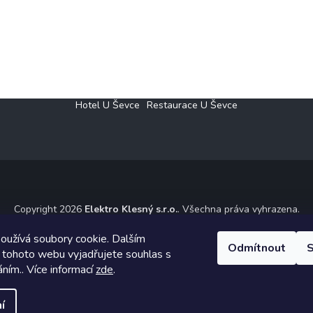
Hotel U Ševce
Restaurace U Ševce
Copyright 2026
Elektro Klesný s.r.o.
. Všechna práva vyhrazena.
ický návrh vytvořil a na Shoptet implementoval
Tomáš Hlad
&
Shoptet
oužívá soubory cookie. Dalším
Odmítnout
S
 tohoto webu vyjadřujete souhlas s
Vytvořil Shoptet
áním.. Více informací
zde
.
í