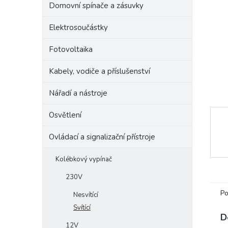
Domovní spínače a zásuvky
e
l
Elektrosoučástky
Fotovoltaika
Kabely, vodiče a příslušenství
Nářadí a nástroje
Osvětlení
Ovládací a signalizační přístroje
Kolébkový vypínač
230V
Po
Nesvítící
Svítící
D
12V