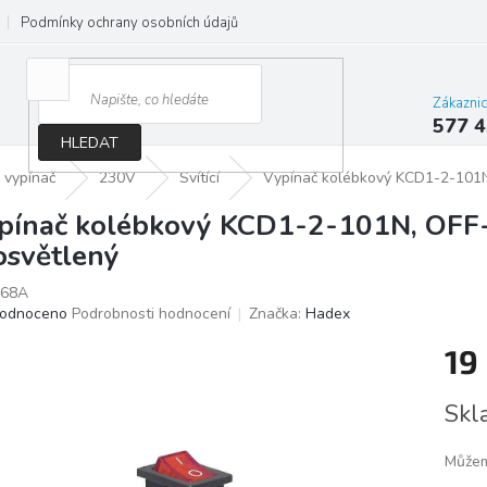
Podmínky ochrany osobních údajů
Jak správně vybrat osvětlení do d
Zákazni
577 4
HLEDAT
 vypínač
230V
Svítící
Vypínač kolébkový KCD1-2-101N
pínač kolébkový KCD1-2-101N, OFF
osvětlený
68A
ěrné
odnoceno
Podrobnosti hodnocení
Značka:
Hadex
ocení
19
ktu
Měrn
Skl
cena:
iček.
Můžem