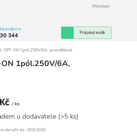
omu nebo bytu
Přihlášení
cká podpora:
Nákupní
Prázdný košík
30 344
košík
, OFF-ON 1pól.250V/6A, prosvětlený
-ON 1pól.250V/6A,
 Kč
/ ks
á
adem u dodavatele
(
>5 ks
)
e doručit do:
18.8.2026