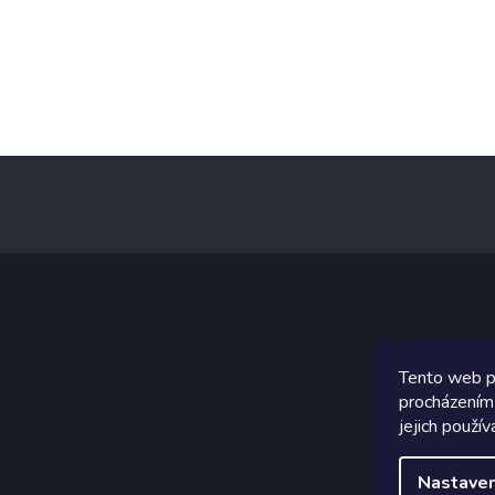
Z
á
p
a
t
í
Graf
Tento web p
procházením
jejich použív
Nastaven