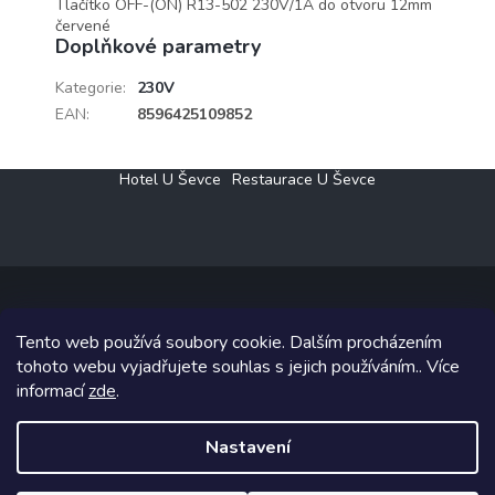
Tlačítko OFF-(ON) R13-502 230V/1A do otvoru 12mm
červené
Doplňkové parametry
Kategorie
:
230V
EAN
:
8596425109852
Z
Hotel U Ševce
Restaurace U Ševce
á
p
a
t
í
Tento web používá soubory cookie. Dalším procházením
Copyright 2026
Elektro Klesný s.r.o.
. Všechna práva vyhrazena.
tohoto webu vyjadřujete souhlas s jejich používáním.. Více
informací
zde
.
Grafický návrh vytvořil a na Shoptet implementoval
Tomáš Hlad
&
Shoptetak.cz
.
Nastavení
Vytvořil Shoptet