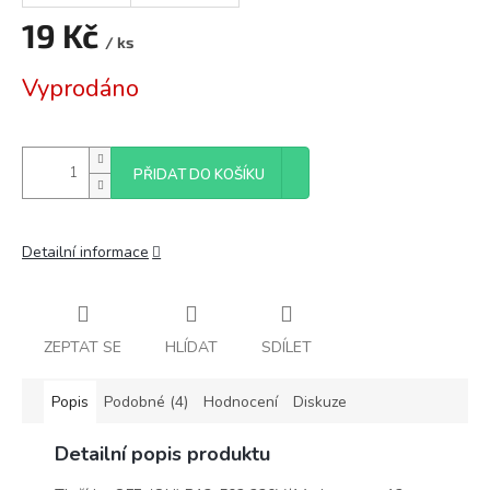
19 Kč
/ ks
Měrná
Vyprodáno
cena:
PŘIDAT DO KOŠÍKU
Detailní informace
ZEPTAT SE
HLÍDAT
SDÍLET
Popis
Podobné (4)
Hodnocení
Diskuze
Detailní popis produktu