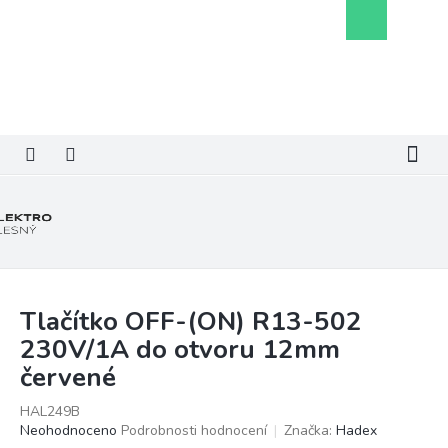
Přejít
Nákupní
na
košík
obsah
Tlačítko OFF-(ON) R13-502
230V/1A do otvoru 12mm
červené
HAL249B
Průměrné
Neohodnoceno
Podrobnosti hodnocení
Značka:
Hadex