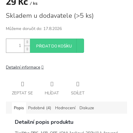
29 Kč
/ ks
Měrná
Skladem u dodavatele
(
>5 ks
)
cena:
Můžeme doručit do:
17.8.2026
PŘIDAT DO KOŠÍKU
Detailní informace
ZEPTAT SE
HLÍDAT
SDÍLET
Popis
Podobné (4)
Hodnocení
Diskuze
Detailní popis produktu