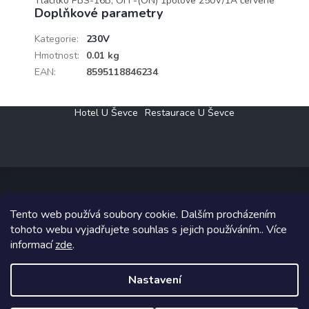
Tlačítko PBS-16B, OFF-(ON) 1pólové 250V/1A červené
Doplňkové parametry
Kategorie
:
230V
Hmotnost
:
0.01 kg
EAN
:
8595118846234
Z
Hotel U Ševce
Restaurace U Ševce
á
p
a
t
í
Tento web používá soubory cookie. Dalším procházením
Copyright 2026
Elektro Klesný s.r.o.
. Všechna práva vyhrazena.
tohoto webu vyjadřujete souhlas s jejich používáním.. Více
informací
zde
.
Grafický návrh vytvořil a na Shoptet implementoval
Tomáš Hlad
&
Shoptetak.cz
.
Nastavení
Vytvořil Shoptet