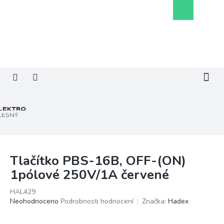
Přejít
Nákupní
na
košík
obsah
Tlačítko PBS-16B, OFF-(ON)
1pólové 250V/1A červené
HAL429
Průměrné
Neohodnoceno
Podrobnosti hodnocení
Značka:
Hadex
hodnocení
produktu