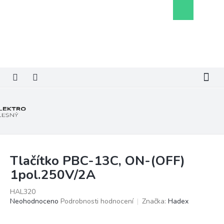
Přejít
Nákupní
na
košík
obsah
Tlačítko PBC-13C, ON-(OFF)
1pol.250V/2A
HAL320
Průměrné
Neohodnoceno
Podrobnosti hodnocení
Značka:
Hadex
hodnocení
produktu