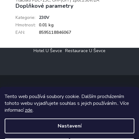
Tlačítko PBC-13C, ON-(OFF) 1pol.250V/2A
Doplňkové parametry
Kategorie
:
230V
Hmotnost
:
0.01 kg
EAN
:
8595118846067
Z
Hotel U Ševce
Restaurace U Ševce
á
p
a
t
í
Tento web používá soubory cookie. Dalším procházením
Copyright 2026
Elektro Klesný s.r.o.
. Všechna práva vyhrazena.
tohoto webu vyjadřujete souhlas s jejich používáním.. Více
informací
zde
.
Grafický návrh vytvořil a na Shoptet implementoval
Tomáš Hlad
&
Shoptetak.cz
.
Nastavení
Vytvořil Shoptet