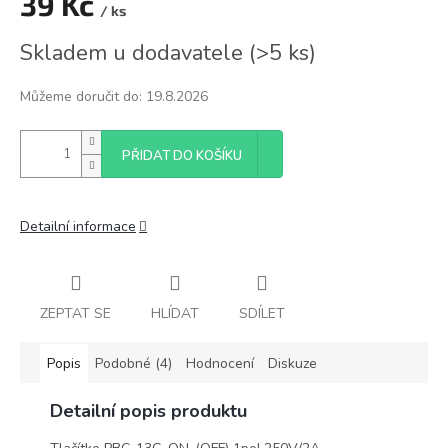
39 Kč
/ ks
Měrná
Skladem u dodavatele
(
>5 ks
)
cena:
Můžeme doručit do:
19.8.2026
PŘIDAT DO KOŠÍKU
Detailní informace
ZEPTAT SE
HLÍDAT
SDÍLET
Popis
Podobné (4)
Hodnocení
Diskuze
Detailní popis produktu