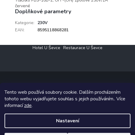
Tlačítko PBS-10B-2, OFF-(ON) 1pólové 250V/1A
červené
Doplňkové parametry
Kategorie
:
230V
EAN
:
8595118868281
Z
Hotel U Ševce
Restaurace U Ševce
á
p
a
t
í
Tento web používá soubory cookie. Dalším procházením
Copyright 2026
Elektro Klesný s.r.o.
. Všechna práva vyhrazena.
tohoto webu vyjadřujete souhlas s jejich používáním.. Více
informací
zde
.
Grafický návrh vytvořil a na Shoptet implementoval
Tomáš Hlad
&
Shoptetak.cz
.
Nastavení
Vytvořil Shoptet