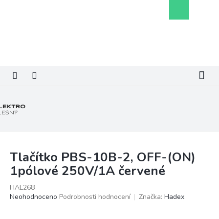
Přejít
Nákupní
na
košík
obsah
Tlačítko PBS-10B-2, OFF-(ON)
1pólové 250V/1A červené
HAL268
Průměrné
Neohodnoceno
Podrobnosti hodnocení
Značka:
Hadex
hodnocení
produktu