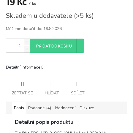
19 Kč
/ ks
Měrná
Skladem u dodavatele
(
>5 ks
)
cena:
Můžeme doručit do:
19.8.2026
PŘIDAT DO KOŠÍKU
Detailní informace
ZEPTAT SE
HLÍDAT
SDÍLET
Popis
Podobné (4)
Hodnocení
Diskuze
Detailní popis produktu