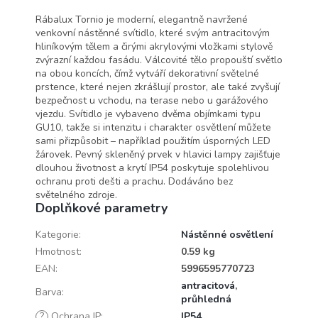
Rábalux Tornio je moderní, elegantně navržené
venkovní nástěnné svítidlo, které svým antracitovým
hliníkovým tělem a čirými akrylovými vložkami stylově
zvýrazní každou fasádu. Válcovité tělo propouští světlo
na obou koncích, čímž vytváří dekorativní světelné
prstence, které nejen zkrášlují prostor, ale také zvyšují
bezpečnost u vchodu, na terase nebo u garážového
vjezdu. Svítidlo je vybaveno dvěma objímkami typu
GU10, takže si intenzitu i charakter osvětlení můžete
sami přizpůsobit – například použitím úsporných LED
žárovek. Pevný skleněný prvek v hlavici lampy zajišťuje
dlouhou životnost a krytí IP54 poskytuje spolehlivou
ochranu proti dešti a prachu. Dodáváno bez
světelného zdroje.
Doplňkové parametry
Kategorie
:
Nástěnné osvětlení
Hmotnost
:
0.59 kg
EAN
:
5996595770723
antracitová
,
Barva
:
průhledná
?
Ochrana IP
:
IP54