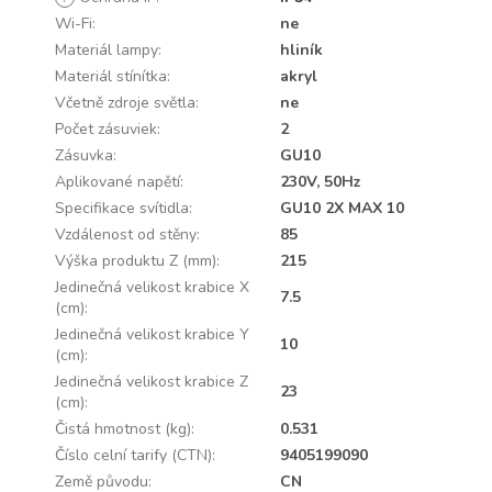
Wi-Fi
:
ne
Materiál lampy
:
hliník
Materiál stínítka
:
akryl
Včetně zdroje světla
:
ne
Počet zásuviek
:
2
Zásuvka
:
GU10
Aplikované napětí
:
230V, 50Hz
Specifikace svítidla
:
GU10 2X MAX 10
Vzdálenost od stěny
:
85
Výška produktu Z (mm)
:
215
Jedinečná velikost krabice X
7.5
(cm)
:
Jedinečná velikost krabice Y
10
(cm)
:
Jedinečná velikost krabice Z
23
(cm)
:
Čistá hmotnost (kg)
:
0.531
Číslo celní tarify (CTN)
:
9405199090
Země původu
:
CN