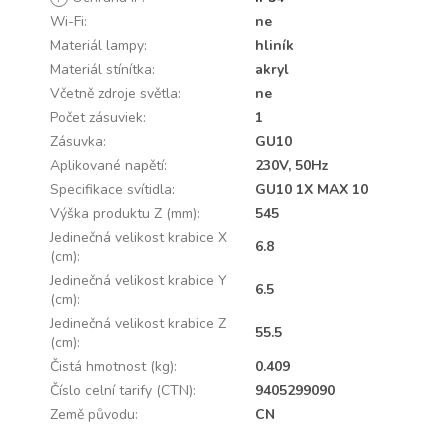
Wi-Fi
:
ne
Materiál lampy
:
hliník
Materiál stínítka
:
akryl
Včetně zdroje světla
:
ne
Počet zásuviek
:
1
Zásuvka
:
GU10
Aplikované napětí
:
230V, 50Hz
Specifikace svítidla
:
GU10 1X MAX 10
Výška produktu Z (mm)
:
545
Jedinečná velikost krabice X
6.8
(cm)
:
Jedinečná velikost krabice Y
6.5
(cm)
:
Jedinečná velikost krabice Z
55.5
(cm)
:
Čistá hmotnost (kg)
:
0.409
Číslo celní tarify (CTN)
:
9405299090
Země původu
:
CN