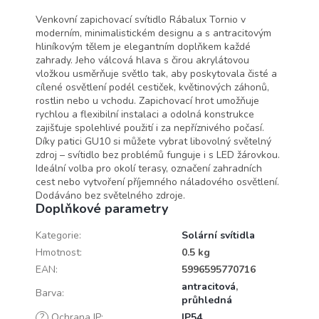
Venkovní zapichovací svítidlo Rábalux Tornio v
moderním, minimalistickém designu a s antracitovým
hliníkovým tělem je elegantním doplňkem každé
zahrady. Jeho válcová hlava s čirou akrylátovou
vložkou usměrňuje světlo tak, aby poskytovala čisté a
cílené osvětlení podél cestiček, květinových záhonů,
rostlin nebo u vchodu. Zapichovací hrot umožňuje
rychlou a flexibilní instalaci a odolná konstrukce
zajišťuje spolehlivé použití i za nepříznivého počasí.
Díky patici GU10 si můžete vybrat libovolný světelný
zdroj – svítidlo bez problémů funguje i s LED žárovkou.
Ideální volba pro okolí terasy, označení zahradních
cest nebo vytvoření příjemného náladového osvětlení.
Dodáváno bez světelného zdroje.
Doplňkové parametry
Kategorie
:
Solární svítidla
Hmotnost
:
0.5 kg
EAN
:
5996595770716
antracitová
,
Barva
:
průhledná
?
Ochrana IP
:
IP54