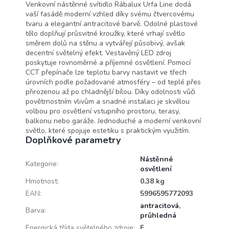
Venkovní nástěnné svítidlo Rábalux Urfa Line dodá
vaší fasádě moderní vzhled díky svému čtvercovému
tvaru a elegantní antracitové barvě. Odolné plastové
tělo doplňují průsvitné kroužky, které vrhají světlo
směrem dolů na stěnu a vytvářejí působivý, avšak
decentní světelný efekt. Vestavěný LED zdroj
poskytuje rovnoměrné a příjemné osvětlení. Pomocí
CCT přepínače lze teplotu barvy nastavit ve třech
úrovních podle požadované atmosféry – od teplé přes
přirozenou až po chladnější bílou. Díky odolnosti vůči
povětrnostním vlivům a snadné instalaci je skvělou
volbou pro osvětlení vstupního prostoru, terasy,
balkonu nebo garáže. Jednoduché a moderní venkovní
světlo, které spojuje estetiku s praktickým využitím.
Doplňkové parametry
Nástěnné
Kategorie
:
osvětlení
Hmotnost
:
0.38 kg
EAN
:
5996595772093
antracitová
,
Barva
:
průhledná
Energická třída světelného zdroje
:
F