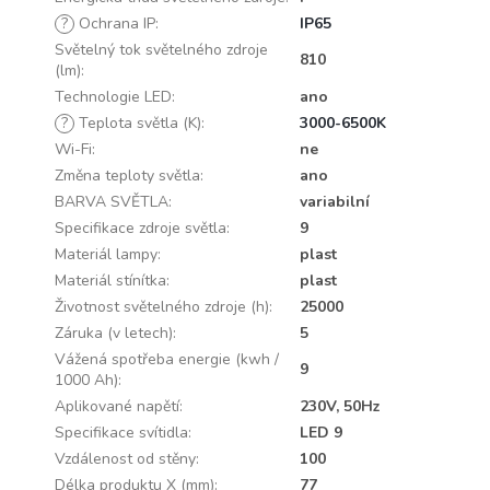
?
Ochrana IP
:
IP65
Světelný tok světelného zdroje
810
(lm)
:
Technologie LED
:
ano
?
Teplota světla (K)
:
3000-6500K
Wi-Fi
:
ne
Změna teploty světla
:
ano
BARVA SVĚTLA
:
variabilní
Specifikace zdroje světla
:
9
Materiál lampy
:
plast
Materiál stínítka
:
plast
Životnost světelného zdroje (h)
:
25000
Záruka (v letech)
:
5
Vážená spotřeba energie (kwh /
9
1000 Ah)
:
Aplikované napětí
:
230V, 50Hz
Specifikace svítidla
:
LED 9
Vzdálenost od stěny
:
100
Délka produktu X (mm)
:
77