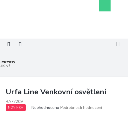
Přejít
Nákupní
na
košík
obsah
Urfa Line Venkovní osvětlení
RA77209
Průměrné
Neohodnoceno
Podrobnosti hodnocení
NOVINKA
hodnocení
produktu
je