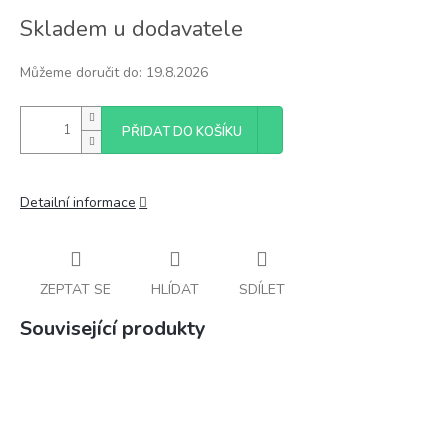
Měrná
Skladem u dodavatele
cena:
Můžeme doručit do:
19.8.2026
PŘIDAT DO KOŠÍKU
Detailní informace
ZEPTAT SE
HLÍDAT
SDÍLET
Související produkty