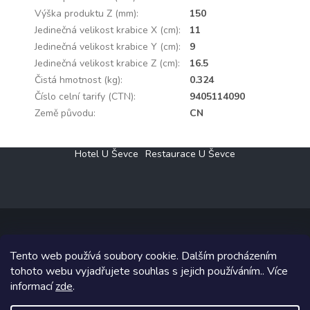
Výška produktu Z (mm)
:
150
Jedinečná velikost krabice X (cm)
:
11
Jedinečná velikost krabice Y (cm)
:
9
Jedinečná velikost krabice Z (cm)
:
16.5
Čistá hmotnost (kg)
:
0.324
Číslo celní tarify (CTN)
:
9405114090
Země původu
:
CN
Z
Hotel U Ševce
Restaurace U Ševce
á
p
a
t
í
Tento web používá soubory cookie. Dalším procházením
Copyright 2026
Elektro Klesný s.r.o.
. Všechna práva vyhrazena.
tohoto webu vyjadřujete souhlas s jejich používáním.. Více
informací
zde
.
Grafický návrh vytvořil a na Shoptet implementoval
Tomáš Hlad
&
Shoptetak.cz
.