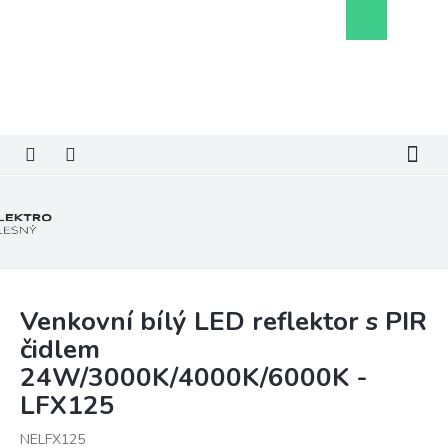
Přejít
Nákupní
na
košík
obsah
Venkovní bílý LED reflektor s PIR
čidlem
24W/3000K/4000K/6000K -
LFX125
NELFX125