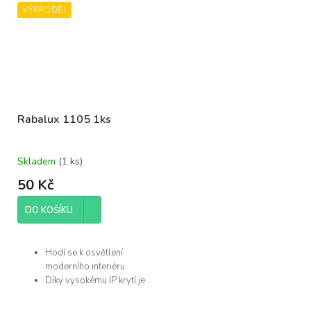
VÝPRODEJ
Rabalux 1105 1ks
Skladem
(
1 ks
)
50 Kč
DO KOŠÍKU
Hodí se k osvětlení
moderního interiéru.
Díky vysokému IP krytí je
můžete použít v
koupelně.