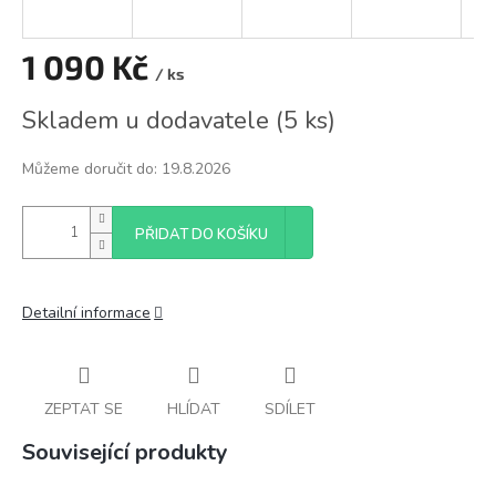
1 090 Kč
/ ks
Měrná
Skladem u dodavatele
(
5 ks
)
cena:
Můžeme doručit do:
19.8.2026
PŘIDAT DO KOŠÍKU
Detailní informace
ZEPTAT SE
HLÍDAT
SDÍLET
Související produkty