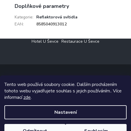
Doplňkové parametry
Kategorie
:
Reflektorová svítidla
EAN
:
8585040913012
Z
Hotel U Ševce
Restaurace U Ševce
á
p
a
t
í
Tento web používá soubory cookie. Dalším procházením
Copyright 2026
Elektro Klesný s.r.o.
. Všechna práva vyhrazena.
tohoto webu vyjadřujete souhlas s jejich používáním.. Více
informací
zde
.
Grafický návrh vytvořil a na Shoptet implementoval
Tomáš Hlad
&
Shoptetak.cz
.
Nastavení
Vytvořil Shoptet