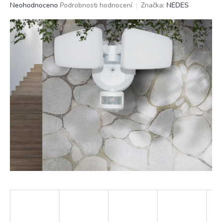
Průměrné
Neohodnoceno
Podrobnosti hodnocení
Značka:
NEDES
hodnocení
produktu
je
0,0
z
5
hvězdiček.